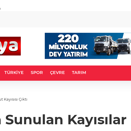
u
TÜRKİYE
SPOR
ÇEVRE
TARIM
 Kayısısı Çıktı
 Sunulan Kayısılar 