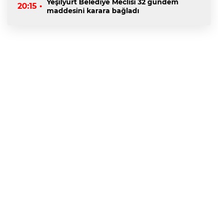
Yeşilyurt Belediye Meclisi 32 gündem
20:15 •
maddesini karara bağladı