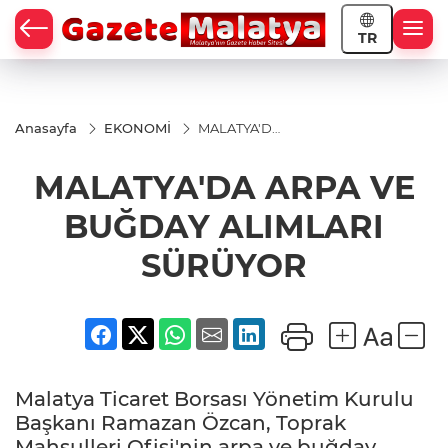
TR
Anasayfa
EKONOMİ
MALATYA'DA
ARPA VE
BUĞDAY
MALATYA'DA ARPA VE
ALIMLARI
SÜRÜYOR
BUĞDAY ALIMLARI
SÜRÜYOR
Malatya Ticaret Borsası Yönetim Kurulu
Başkanı Ramazan Özcan, Toprak
Mahsulleri Ofisi'nin arpa ve buğday