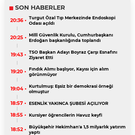
SON HABERLER
Turgut Özal Tıp Merkezinde Endoskopi
20:36 •
Odası açıldı
Millî Güvenlik Kurulu, Cumhurbaşkanı
20:25 •
Erdoğan başkanlığında toplandı
TSO Başkan Adayı Boyraz Çarşı Esnafını
19:43 •
Ziyaret Etti
Fındık Alımı başlıyor, Kayısı için alım
19:20 •
görünmüyor
Kurtulmuş: Eşsiz bir demokrasi örneği
19:04 •
olmuştur
18:57 •
ESENLİK YAKINCA ŞUBESİ AÇILIYOR
18:55 •
Kursiyer öğrencilerin Havuz keyfi
Büyükşehir Hekimhan'a 1,5 milyarlık yatırım
18:52 •
yaptı