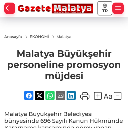
TR
Anasayfa
EKONOMİ
Malatya
Büyükşehir
personeline
Malatya Büyükşehir
promosyon
müjdesi
personeline promosyon
müjdesi
Malatya Büyükşehir Belediyesi
bünyesinde 696 Sayılı Kanun Hükmünde
Kararname kapsamında görev yapan