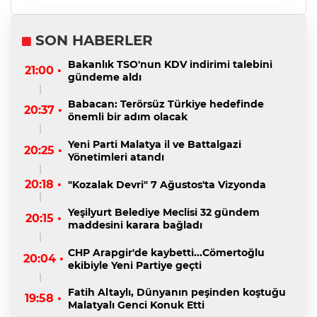
SON HABERLER
Bakanlık TSO'nun KDV indirimi talebini
21:00 •
gündeme aldı
Babacan: Terörsüz Türkiye hedefinde
20:37 •
önemli bir adım olacak
Yeni Parti Malatya il ve Battalgazi
20:25 •
Yönetimleri atandı
20:18 •
"Kozalak Devri" 7 Ağustos'ta Vizyonda
Yeşilyurt Belediye Meclisi 32 gündem
20:15 •
maddesini karara bağladı
CHP Arapgir'de kaybetti...Cömertoğlu
20:04 •
ekibiyle Yeni Partiye geçti
Fatih Altaylı, Dünyanın peşinden koştuğu
19:58 •
Malatyalı Genci Konuk Etti