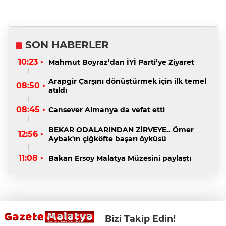
SON HABERLER
10:23 •
Mahmut Boyraz’dan İYİ Parti’ye Ziyaret
Arapgir Çarşını dönüştürmek için ilk temel
08:50 •
atıldı
08:45 •
Cansever Almanya da vefat etti
BEKAR ODALARINDAN ZİRVEYE.. Ömer
12:56 •
Aybak'ın çiğköfte başarı öyküsü
11:08 •
Bakan Ersoy Malatya Müzesini paylaştı
Bizi Takip Edin!