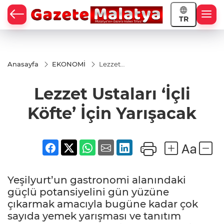
TR
Anasayfa
EKONOMİ
Lezzet
Ustaları
‘İçli
Lezzet Ustaları ‘İçli
Köfte’
İçin
Yarışacak
Köfte’ İçin Yarışacak
Yeşilyurt’un gastronomi alanındaki
güçlü potansiyelini gün yüzüne
çıkarmak amacıyla bugüne kadar çok
sayıda yemek yarışması ve tanıtım