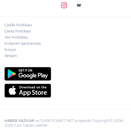
Gizlilik Politikası
Çerez Politikası
Veri Politikası
Kullanım Şartnamesi
Künye
İletişim
HABER YAZILIMI
ve TURKTICARET.NET projesidir Copyright© 2006-
2026 Tüm hakları saklıdır.