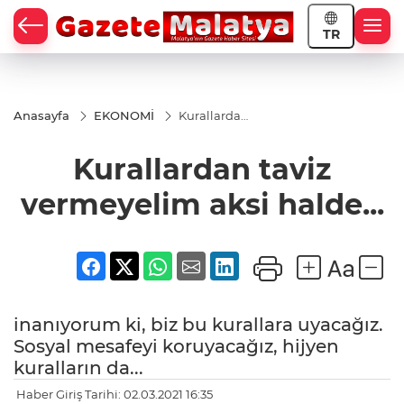
TR
Anasayfa
EKONOMİ
Kurallardan
taviz
vermeyelim
Kurallardan taviz
aksi halde...
vermeyelim aksi halde...
inanıyorum ki, biz bu kurallara uyacağız.
Sosyal mesafeyi koruyacağız, hijyen
kuralların da...
Haber Giriş Tarihi: 02.03.2021 16:35