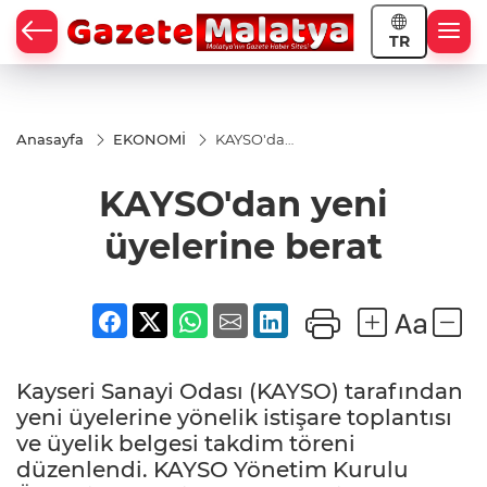
TR
Anasayfa
EKONOMİ
KAYSO'dan
yeni
üyelerine
KAYSO'dan yeni
berat
üyelerine berat
Kayseri Sanayi Odası (KAYSO) tarafından
yeni üyelerine yönelik istişare toplantısı
ve üyelik belgesi takdim töreni
düzenlendi. KAYSO Yönetim Kurulu