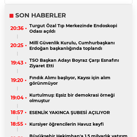
SON HABERLER
Turgut Özal Tıp Merkezinde Endoskopi
20:36 •
Odası açıldı
Millî Güvenlik Kurulu, Cumhurbaşkanı
20:25 •
Erdoğan başkanlığında toplandı
TSO Başkan Adayı Boyraz Çarşı Esnafını
19:43 •
Ziyaret Etti
Fındık Alımı başlıyor, Kayısı için alım
19:20 •
görünmüyor
Kurtulmuş: Eşsiz bir demokrasi örneği
19:04 •
olmuştur
18:57 •
ESENLİK YAKINCA ŞUBESİ AÇILIYOR
18:55 •
Kursiyer öğrencilerin Havuz keyfi
Büyükşehir Hekimhan'a 1,5 milyarlık yatırım