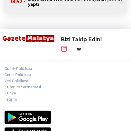
18:52 •
yaptı
Bizi Takip Edin!
Gizlilik Politikası
Çerez Politikası
Veri Politikası
Kullanım Şartnamesi
Künye
İletişim