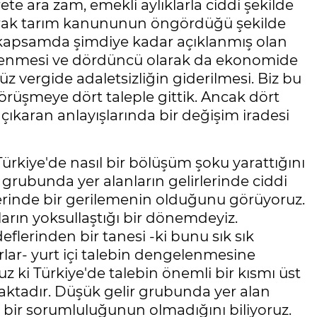
ete ara zam, emekli aylıklarla ciddi şekilde
rılarak tarım kanununun öngördüğü şekilde
u kapsamda şimdiye kadar açıklanmış olan
ellenmesi ve dördüncü olarak da ekonomide
 vergide adaletsizliğin giderilmesi. Biz bu
Görüşmeye dört taleple gittik. Ancak dört
çıkaran anlayışlarında bir değişim iradesi
iye'de nasıl bir bölüşüm şoku yarattığını
 grubunda yer alanların gelirlerinde ciddi
irlerinde bir gerilemenin olduğunu görüyoruz.
ların yoksullaştığı bir dönemdeyiz.
lerinden bir tanesi -ki bunu sık sık
rlar- yurt içi talebin dengelenmesine
ruz ki Türkiye'de talebin önemli bir kısmı üst
ktadır. Düşük gelir grubunda yer alan
bir sorumluluğunun olmadığını biliyoruz.