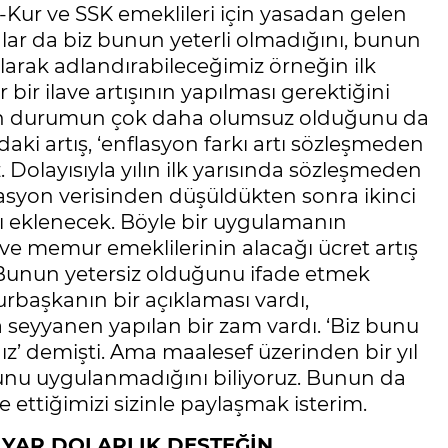
ağ-Kur ve SSK emeklileri için yasadan gelen
lar da biz bunun yeterli olmadığını, bunun
 olarak adlandırabileceğimiz örneğin ilk
ir ilave artışının yapılması gerektiğini
dan durumun çok daha olumsuz olduğunu da
daki artış, ‘enflasyon farkı artı sözleşmeden
z. Dolayısıyla yılın ilk yarısında sözleşmeden
flasyon verisinden düşüldükten sonra ikinci
ı eklenecek. Böyle bir uygulamanın
e memur emeklilerinin alacağı ücret artış
. Bunun yetersiz olduğunu ifade etmek
urbaşkanın bir açıklaması vardı,
a seyyanen yapılan bir zam vardı. ‘Biz bunu
’ demişti. Ama maalesef üzerinden bir yıl
u uygulanmadığını biliyoruz. Bunun da
 ettiğimizi sizinle paylaşmak isterim.
LYAR DOLARLIK DESTEĞİN