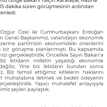
lu Gölge Bakanı Yalçın Karatepe, Hazine
 15 dakika süren görüşmesinin ardından
enledi.
n Özgür Özel ile Cumhurbaşkanı Erdoğan
n Genel Başkanımız, vatandaşın ekonomik
zerine partimizin ekonomideki önerilerini
le bir görüşme planlanmıştı. Bu kapsamda
 gerçekleştirdik. Öncelikle Sayın Bakan'a
Biz iktidarın milletin yaşadığı ekonomik
eğiliz. Yine biz iktidarın bundan sonra
 Biz temsil ettiğimiz kitlelerin haklarını
at muhatabına iletmek ve bedeli ödeyenin
ekleştirdik. Yapıcı muhalefet anlayışıyla
iz şeyleri paylaştık.