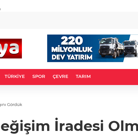
u
TÜRKİYE
SPOR
ÇEVRE
TARIM
ğını Gördük
Değişim İradesi Ol