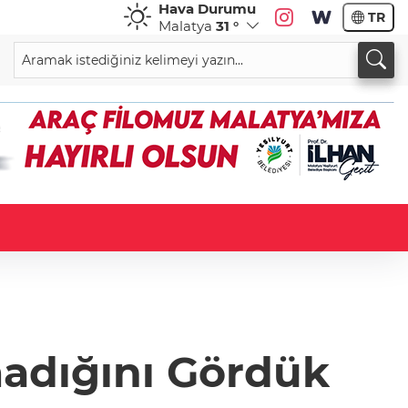
Hava Durumu
TR
Malatya
31 °
madığını Gördük