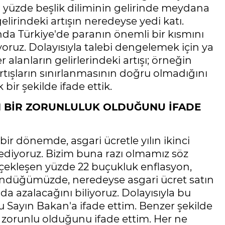
 yüzde beşlik diliminin gelirinde meydana
elirindeki artışın neredeyse yedi katı.
da Türkiye'de paranın önemli bir kısmını
yoruz. Dolayısıyla talebi dengelemek için ya
alanların gelirlerindeki artışı; örneğin
 artışların sınırlanmasının doğru olmadığını
bir şekilde ifade ettik.
N BİR ZORUNLULUK OLDUĞUNU İFADE
ir dönemde, asgari ücretle yılın ikinci
ediyoruz. Bizim buna razı olmamız söz
rçekleşen yüzde 22 buçukluk enflasyon,
ündüğümüzde, neredeyse asgari ücret satın
da azalacağını biliyoruz. Dolayısıyla bu
u Sayın Bakan'a ifade ettim. Benzer şekilde
a zorunlu olduğunu ifade ettim. Her ne