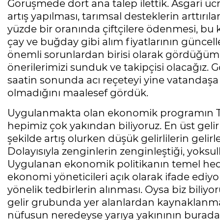
Görüşmede dört ana talep ilettik. Asgari ücr
artış yapılması, tarımsal desteklerin arttı
yüzde bir oranında çiftçilere ödenmesi, b
çay ve buğday gibi alım fiyatlarının günc
önemli sorunlardan birisi olarak gördüğümüz
önerilerimizi sunduk ve takipçisi olacağız. 
saatin sonunda acı reçeteyi yine vatandaşa 
olmadığını maalesef gördük.
Uygulanmakta olan ekonomik programın Türk
hepimiz çok yakından biliyoruz. En üst gelir
şekilde artış olurken düşük gelirlilerin gel
Dolayısıyla zenginlerin zenginleştiği, yoksul
Uygulanan ekonomik politikanın temel hedef
ekonomi yöneticileri açık olarak ifade ediyo
yönelik tedbirlerin alınması. Oysa biz biliyo
gelir grubunda yer alanlardan kaynaklanma
nüfusun neredeyse yarıya yakınının burada 