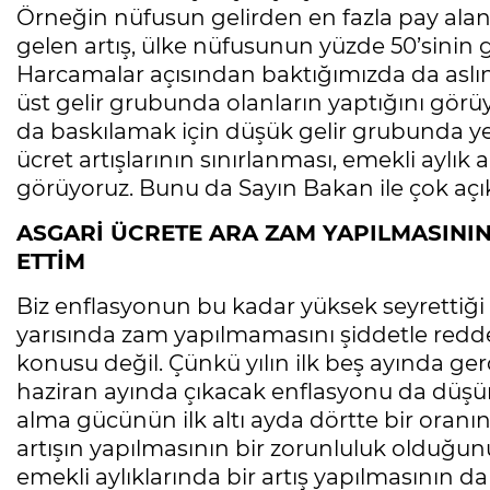
Örneğin nüfusun gelirden en fazla pay alan
gelen artış, ülke nüfusunun yüzde 50’sinin g
Harcamalar açısından baktığımızda da aslın
üst gelir grubunda olanların yaptığını görü
da baskılamak için düşük gelir grubunda yer 
ücret artışlarının sınırlanması, emekli aylık
görüyoruz. Bunu da Sayın Bakan ile çok açık 
ASGARİ ÜCRETE ARA ZAM YAPILMASINI
ETTİM
Biz enflasyonun bu kadar yüksek seyrettiği b
yarısında zam yapılmamasını şiddetle redd
konusu değil. Çünkü yılın ilk beş ayında ge
haziran ayında çıkacak enflasyonu da düş
alma gücünün ilk altı ayda dörtte bir oranın
artışın yapılmasının bir zorunluluk olduğun
emekli aylıklarında bir artış yapılmasının d