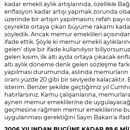
kadar emekli aylık artışlarında, özellikle B
enflasyon kadar artışı yapmak zorunda olsa
üzerinde bir artışın yapılmasını; refah payı
çeyrekte ortaya çıkan büyüme rakamı kadar b
söyledik. Ancak memur emeklileri açısın
ifade ettik. Şöyle ki memur emekli aylıkların
gelen’ diye bir ifade kullanılıyor biliyorsunu
gelen kısım, ilk altı ayda ortaya çıkacak en
altı aylık döneme denk gelen sözleşme fark
yapılması durumunda, aslında memurların v
oranı yüzde 20 gibi bir seviyede kalacaktır
isterim. Benzer şekilde geçtiğimiz yıl Cumh
hatırlarsınız. Kamu çalışanlarına, memurlar
aynen memur emeklilerine de uygulayacağız
geçmesine rağmen memur emeklilerine bun
uygulanması gerektiğini Sayın Bakan'a ifade
2006 YILINDAN BUGÜNE KADAR 89,6 Mİ