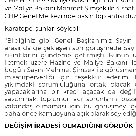
CHP Hazine ve Maliye Bakanlığı’ndan Sorum
ve Maliye Bakanı Mehmet Şimşek ile 4 saat
CHP Genel Merkezi’nde basın toplantısı düz
Karatepe, şunları söyledi:
“Bildiğiniz gibi Genel Başkanımız Sayı
arasında gerçekleşen son görüşmede Sayı
sıkıntılarını gündeme getirmişti. Bunun ü
iletmek üzere Hazine ve Maliye Bakanı i
bugün Sayın Mehmet Şimşek ile görüşmemizi
misafirperverliği için teşekkür ederim. 
yıkımdaki sorumluluğuna ortak olacak d
yapacaklarına bir kredi açacak da değiliz.
savunmak, toplumun acil sorunlarını bizz
vatandaş olmaması için bu görüşmeyi gerç
daha önce kamuoyuna açık olarak söylediğim
DEĞİŞİM İRADESİ OLMADIĞINI GÖRDÜK