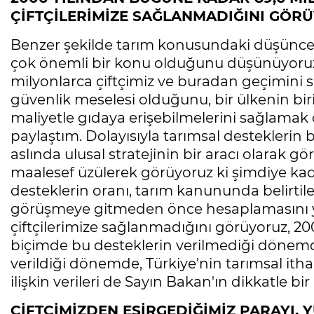
ÇİFTÇİLERİMİZE SAĞLANMADIĞINI GÖR
Benzer şekilde tarım konusundaki düşüncele
çok önemli bir konu olduğunu düşünüyoruz
milyonlarca çiftçimiz ve buradan geçimini sağ
güvenlik meselesi olduğunu, bir ülkenin bi
maliyetle gıdaya erişebilmelerini sağlama
paylaştım. Dolayısıyla tarımsal desteklerin
aslında ulusal stratejinin bir aracı olarak g
maalesef üzülerek görüyoruz ki şimdiye kad
desteklerin oranı, tarım kanununda belirtile
görüşmeye gitmeden önce hesaplamasını yap
çiftçilerimize sağlanmadığını görüyoruz, 20
biçimde bu desteklerin verilmediği dönemde 
verildiği dönemde, Türkiye'nin tarımsal it
ilişkin verileri de Sayın Bakan'ın dikkatle b
ÇİFTÇİMİZDEN ESİRGEDİĞİMİZ PARAYI, 