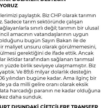
ÜYORUZ
rimizi paylaştık. Biz CHP olarak tarımın
. Sadece tarım sektöründe çalışan
layanlarla sınırlı değil; tarımın bir ulusal
rincil amacının vatandaşlarının uygun
k olduğunu bugün Sayın Bakan ile de
 bir maliyet unsuru olarak görülmemesini,
örülmesi gerektiğini de ifade ettik. Ancak
ar iktidar tarafından sağlanan tarımsal
n yüzde birlik seviyeye ulaşmamıştır. Biz
tık. Ve 89,6 milyar dolarlık desteğin
06 yılından bugüne kadar. Ama ilginç bir
ya da milli gelire oranı olarak eksik
halata harcadığı paranın ne kadar olduğuna
ir kez daha sunduk.
YURT DIŞINDAKİ ÇİFTÇİLERE TRANSFER