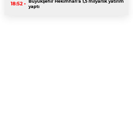
Büyükşehir Hekimhan'a 1,5 milyarlık yatırım
18:52 •
yaptı