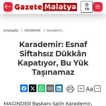
TR
Anasayfa
EKONOMİ
Karademir:
Esnaf
Siftahsız
Karademir: Esnaf
Dükkân
Kapatıyor,
Bu Yük
Siftahsız Dükkân
Taşınamaz
Kapatıyor, Bu Yük
Taşınamaz
MAGİNDER Başkanı Salih Karademir,