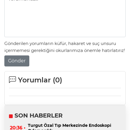
Gönderilen yorumların küfür, hakaret ve suç unsuru
içermemesi gerektiğini okurlarımıza önemle hatırlatırız!
Gönder
Yorumlar (
0
)
SON HABERLER
Turgut Özal Tıp Merkezinde Endoskopi
20:36 •