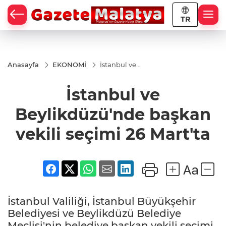
TR
Anasayfa
EKONOMİ
İstanbul ve
Beylikdüzü'nde
başkan vekili
İstanbul ve
seçimi 26
Mart'ta
Beylikdüzü'nde başkan
vekili seçimi 26 Mart'ta
İstanbul Valiliği, İstanbul Büyükşehir
Belediyesi ve Beylikdüzü Belediye
Meclisi'nin belediye başkan vekili seçimi