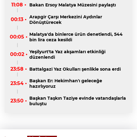
11:08 •
Bakan Ersoy Malatya Müzesini paylaştı
Arapgir Çarşı Merkezini Aydınlar
00:13 •
Dönüştürecek
Malatya'da binlerce ürün denetlendi, 544
00:05 •
bin lira ceza kesildi
Yeşilyurt'ta Yaz akşamları etkinliği
00:02 •
düzenlendi
23:58 •
Battalgazi Yaz Okulları şenlikle sona erdi
Başkan Er: Hekimhan'ı geleceğe
23:54 •
hazırlıyoruz
Başkan Taşkın Taziye evinde vatandaşlarla
23:50 •
buluştu