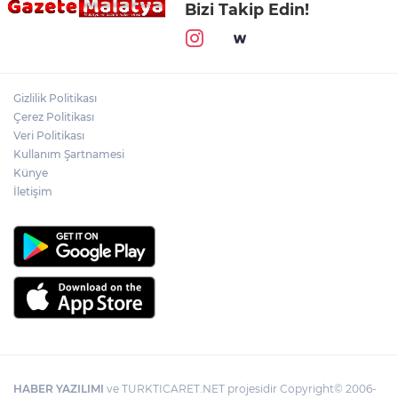
Bizi Takip Edin!
Gizlilik Politikası
Çerez Politikası
Veri Politikası
Kullanım Şartnamesi
Künye
İletişim
HABER YAZILIMI
ve TURKTICARET.NET projesidir Copyright© 2006-