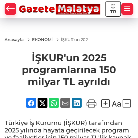
TR
Anasayfa
EKONOMİ
İŞKUR'un 2025
programlarına
150 milyar TL
İŞKUR'un 2025
ayrıldı
programlarına 150
milyar TL ayrıldı
Türkiye İş Kurumu (İŞKUR) tarafından
2025 yılında hayata geçirilecek program
ve faaliyetler için 150 milyar TL'lik kaynak