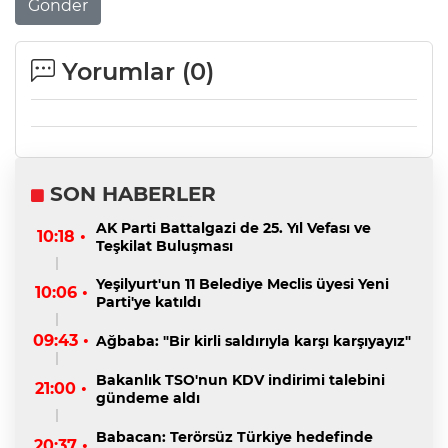
Gönder
Yorumlar (
0
)
SON HABERLER
AK Parti Battalgazi de 25. Yıl Vefası ve
10:18 •
Teşkilat Buluşması
Yeşilyurt'un 11 Belediye Meclis üyesi Yeni
10:06 •
Parti'ye katıldı
09:43 •
Ağbaba: "Bir kirli saldırıyla karşı karşıyayız"
Bakanlık TSO'nun KDV indirimi talebini
21:00 •
gündeme aldı
Babacan: Terörsüz Türkiye hedefinde
20:37 •