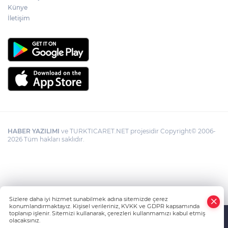
Künye
İletişim
HABER YAZILIMI
ve TURKTICARET.NET projesidir Copyright© 2006-
2026 Tüm hakları saklıdır.
Sizlere daha iyi hizmet sunabilmek adına sitemizde çerez
konumlandırmaktayız. Kişisel verileriniz, KVKK ve GDPR kapsamında
toplanıp işlenir. Sitemizi kullanarak, çerezleri kullanmamızı kabul etmiş
olacaksınız.