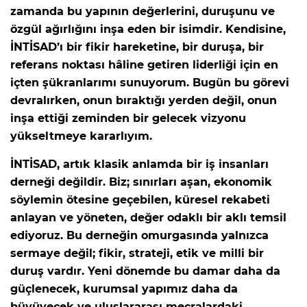
zamanda bu yapının değerlerini, duruşunu ve
özgül ağırlığını inşa eden bir isimdir. Kendisine,
İNTİSAD’ı bir fikir hareketine, bir duruşa, bir
referans noktası hâline getiren liderliği için en
içten şükranlarımı sunuyorum. Bugün bu görevi
devralırken, onun bıraktığı yerden değil, onun
inşa ettiği zeminden bir gelecek vizyonu
yükseltmeye kararlıyım.
İNTİSAD, artık klasik anlamda bir iş insanları
derneği değildir. Biz; sınırları aşan, ekonomik
söylemin ötesine geçebilen, küresel rekabeti
anlayan ve yöneten, değer odaklı bir aklı temsil
ediyoruz. Bu derneğin omurgasında yalnızca
sermaye değil; fikir, strateji, etik ve milli bir
duruş vardır. Yeni dönemde bu damar daha da
güçlenecek, kurumsal yapımız daha da
büyüyecek ve uluslararası mecralardaki