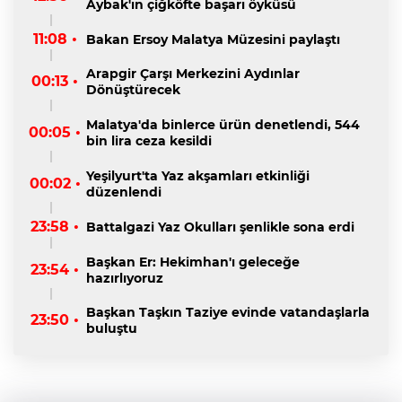
Aybak'ın çiğköfte başarı öyküsü
11:08 •
Bakan Ersoy Malatya Müzesini paylaştı
Arapgir Çarşı Merkezini Aydınlar
00:13 •
Dönüştürecek
Malatya'da binlerce ürün denetlendi, 544
00:05 •
bin lira ceza kesildi
Yeşilyurt'ta Yaz akşamları etkinliği
00:02 •
düzenlendi
23:58 •
Battalgazi Yaz Okulları şenlikle sona erdi
Başkan Er: Hekimhan'ı geleceğe
23:54 •
hazırlıyoruz
Başkan Taşkın Taziye evinde vatandaşlarla
23:50 •
buluştu