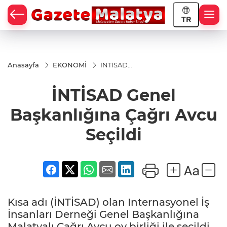
TR
Anasayfa
EKONOMİ
İNTİSAD
Genel
Başkanlığına
İNTİSAD Genel
Çağrı Avcu
Seçildi
Başkanlığına Çağrı Avcu
Seçildi
Kısa adı (İNTİSAD) olan Internasyonel İş
İnsanları Derneği Genel Başkanlığına
Malatyalı Çağrı Avcu oy birliği ile seçildi.