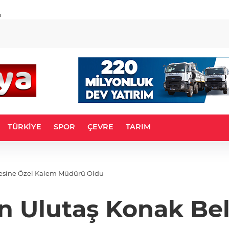
u
TÜRKİYE
SPOR
ÇEVRE
TARIM
yesine Özel Kalem Müdürü Oldu
n Ulutaş Konak Be