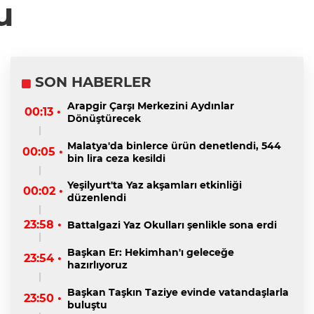
u
SON HABERLER
Arapgir Çarşı Merkezini Aydınlar
00:13 •
Dönüştürecek
Malatya'da binlerce ürün denetlendi, 544
00:05 •
bin lira ceza kesildi
Yeşilyurt'ta Yaz akşamları etkinliği
00:02 •
düzenlendi
23:58 •
Battalgazi Yaz Okulları şenlikle sona erdi
Başkan Er: Hekimhan'ı geleceğe
23:54 •
hazırlıyoruz
Başkan Taşkın Taziye evinde vatandaşlarla
23:50 •
buluştu