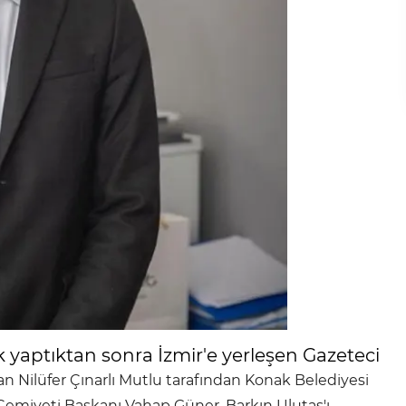
k yaptıktan sonra İzmir'e yerleşen Gazeteci
n Nilüfer Çınarlı Mutlu tarafından Konak Belediyesi
emiyeti Başkanı Vahap Güner, Barkın Ulutaş'ı