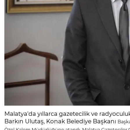
Malatya'da yıllarca gazetecilik ve radyoculu
Barkın Ulutaş, Konak Belediye Başkanı
Başka
Özel Kalem Müdürlüğüne atandı. Malatya Gazeteciler C