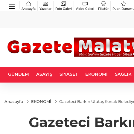
Anasayfa
Yazarlar
Foto Galeri
Video Galeri
Fikstür
Puan Durum
GÜNDEM
ASAYİŞ
SİYASET
EKONOMİ
SAĞLIK
Anasayfa
EKONOMİ
Gazeteci Barkın Ulutaş Konak Beledi
Gazeteci Barkı