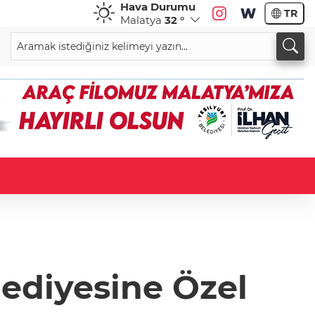
Hava Durumu
TR
Malatya
32 °
lediyesine Özel