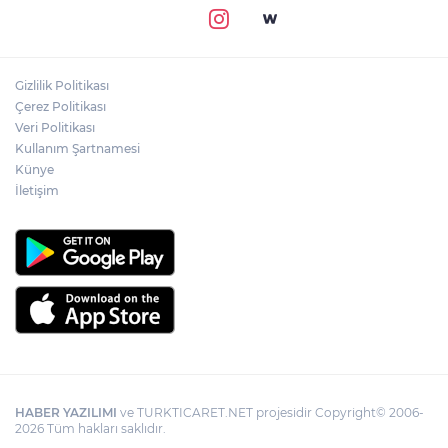
Gizlilik Politikası
Çerez Politikası
Veri Politikası
Kullanım Şartnamesi
Künye
İletişim
HABER YAZILIMI
ve TURKTICARET.NET projesidir Copyright© 2006-
2026 Tüm hakları saklıdır.