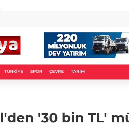
u
TÜRKİYE
SPOR
ÇEVRE
TARIM
..
l'den '30 bin TL' mü