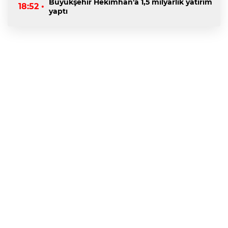
Büyükşehir Hekimhan'a 1,5 milyarlık yatırım
18:52 •
yaptı