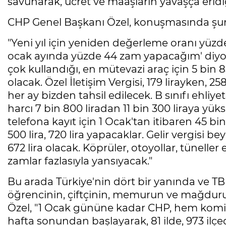
savunarak, ücret ve maaşların yavaşça eridi
CHP Genel Başkanı Özel, konuşmasında şunl
"Yeni yıl için yeniden değerleme oranı yüzde
ocak ayında yüzde 44 zam yapacağım' diyor.
çok kullandığı, en mütevazi araç için 5 bin 85
olacak. Özel İletişim Vergisi, 179 lirayken, 2
her ay bizden tahsil edilecek. B sınıfı ehliye
harcı 7 bin 800 liradan 11 bin 300 liraya yük
telefona kayıt için 1 Ocak'tan itibaren 45 bin
500 lira, 720 lira yapacaklar. Gelir vergisi 
672 lira olacak. Köprüler, otoyollar, tünell
zamlar fazlasıyla yansıyacak."
Bu arada Türkiye'nin dört bir yanında ve TB
öğrencinin, çiftçinin, memurun ve mağdur
Özel, "1 Ocak gününe kadar CHP, hem kom
hafta sonundan başlayarak, 81 ilde, 973 ilçede,