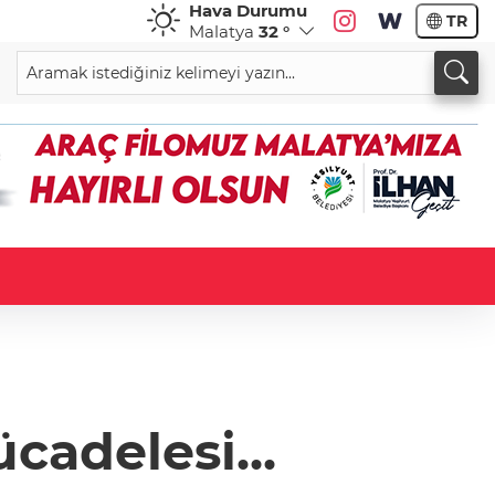
Hava Durumu
TR
Malatya
32 °
cadelesi...