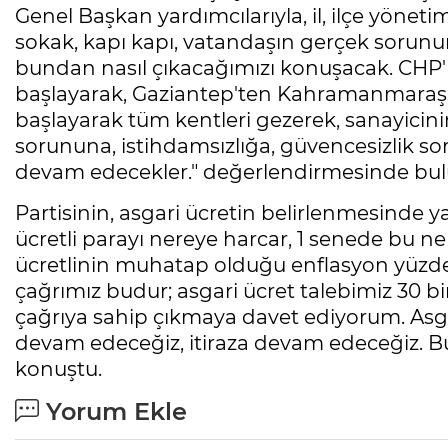
Genel Başkan yardımcılarıyla, il, ilçe yönetim
sokak, kapı kapı, vatandaşın gerçek sorunun
bundan nasıl çıkacağımızı konuşacak. CHP
başlayarak, Gaziantep'ten Kahramanmaraş'
başlayarak tüm kentleri gezerek, sanayicinin, 
sorununa, istihdamsızlığa, güvencesizlik s
devam edecekler." değerlendirmesinde bu
Partisinin, asgari ücretin belirlenmesinde ya
ücretli parayı nereye harcar, 1 senede bu ne 
ücretlinin muhatap olduğu enflasyon yüzde
çağrımız budur; asgari ücret talebimiz 30 bi
çağrıya sahip çıkmaya davet ediyorum. Asga
devam edeceğiz, itiraza devam edeceğiz. Bu
konuştu.
Yorum Ekle