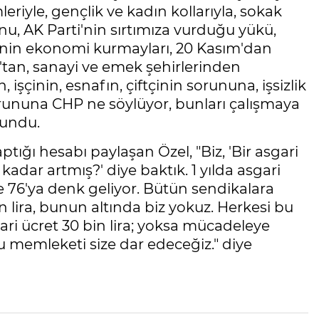
leriyle, gençlik ve kadın kollarıyla, sokak
u, AK Parti'nin sırtımıza vurduğu yükü,
'nin ekonomi kurmayları, 20 Kasım'dan
tan, sanayi ve emek şehirlerinden
işçinin, esnafın, çiftçinin sorununa, işsizlik
orununa CHP ne söylüyor, bunları çalışmaya
lundu.
ptığı hesabı paylaşan Özel, "Biz, 'Bir asgari
kadar artmış?' diye baktık. 1 yılda asgari
 76'ya denk geliyor. Bütün sendikalara
n lira, bunun altında biz yokuz. Herkesi bu
ri ücret 30 bin lira; yoksa mücadeleye
 memleketi size dar edeceğiz." diye