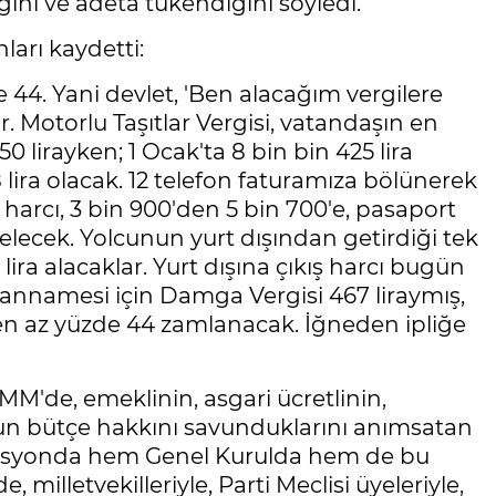
ğini ve adeta tükendiğini söyledi.
arı kaydetti:
 44. Yani devlet, 'Ben alacağım vergilere
 Motorlu Taşıtlar Vergisi, vatandaşın en
0 lirayken; 1 Ocak'ta 8 bin bin 425 lira
58 lira olacak. 12 telefon faturamıza bölünerek
t harcı, 3 bin 900'den 5 bin 700'e, pasaport
selecek. Yolcunun yurt dışından getirdiği tek
 lira alacaklar. Yurt dışına çıkış harcı bugün
beyannamesi için Damga Vergisi 467 liraymış,
er en az yüzde 44 zamlanacak. İğneden ipliğe
MM'de, emeklinin, asgari ücretlinin,
un bütçe hakkını savunduklarını anımsatan
isyonda hem Genel Kurulda hem de bu
 milletvekilleriyle, Parti Meclisi üyeleriyle,