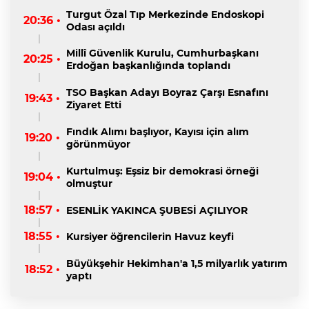
Turgut Özal Tıp Merkezinde Endoskopi
20:36 •
Odası açıldı
Millî Güvenlik Kurulu, Cumhurbaşkanı
20:25 •
Erdoğan başkanlığında toplandı
TSO Başkan Adayı Boyraz Çarşı Esnafını
19:43 •
Ziyaret Etti
Fındık Alımı başlıyor, Kayısı için alım
19:20 •
görünmüyor
Kurtulmuş: Eşsiz bir demokrasi örneği
19:04 •
olmuştur
18:57 •
ESENLİK YAKINCA ŞUBESİ AÇILIYOR
18:55 •
Kursiyer öğrencilerin Havuz keyfi
Büyükşehir Hekimhan'a 1,5 milyarlık yatırım
18:52 •
yaptı