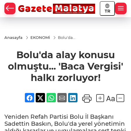
TR
Anasayfa
EKONOMİ
Bolu'da
alay
konusu
Bolu'da alay konusu
olmuştu...
'Baca
Vergisi'
olmuştu... 'Baca Vergisi'
halkı
zorluyor!
halkı zorluyor!
Yeniden Refah Partisi Bolu İl Başkanı
Sadettin Baskın, Bolu'da yerel yönetimin
aldığı kararlar ve uygulamalara sert tepki