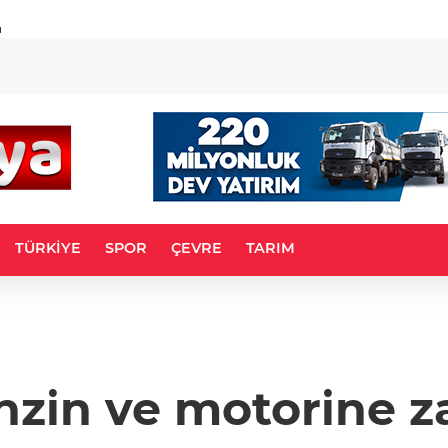
u
TÜRKİYE
SPOR
ÇEVRE
TARIM
nzin ve motorine z