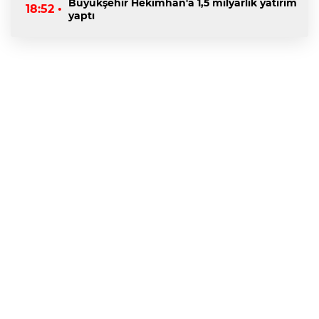
Büyükşehir Hekimhan'a 1,5 milyarlık yatırım
18:52 •
yaptı