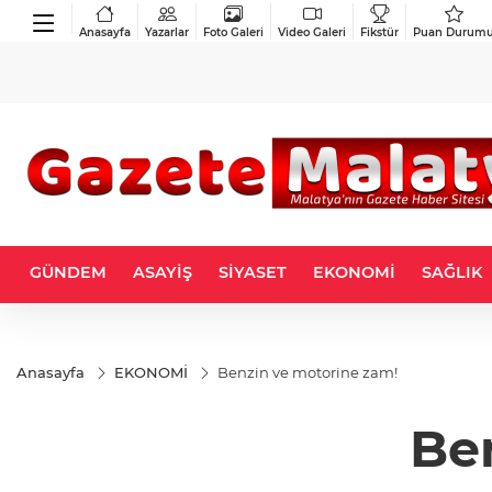
Anasayfa
Yazarlar
Foto Galeri
Video Galeri
Fikstür
Puan Durum
GÜNDEM
ASAYİŞ
SİYASET
EKONOMİ
SAĞLIK
Anasayfa
EKONOMİ
Benzin ve motorine zam!
Be