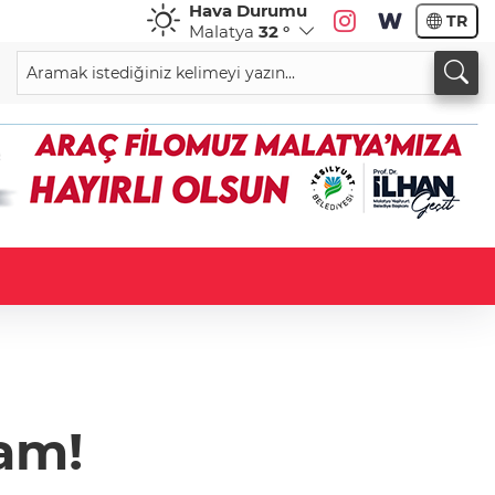
Hava Durumu
TR
Malatya
32 °
am!