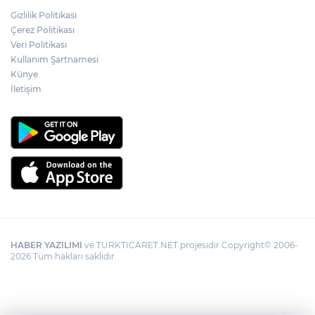
Gizlilik Politikası
Çerez Politikası
Veri Politikası
Kullanım Şartnamesi
Künye
İletişim
HABER YAZILIMI
ve TURKTICARET.NET projesidir Copyright© 2006-
2026 Tüm hakları saklıdır.