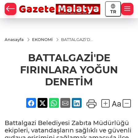
TR
Anasayfa
EKONOMİ
BATTALGAZİ'DE
FIRINLARA
YOĞUN
BATTALGAZİ'DE
DENETİM
FIRINLARA YOĞUN
DENETİM
Battalgazi Belediyesi Zabıta Müdürlüğü
ekipleri, vatandaşların sağlıklı ve güvenli
gıdaya erişimini sağlamak amacıyla ilçe