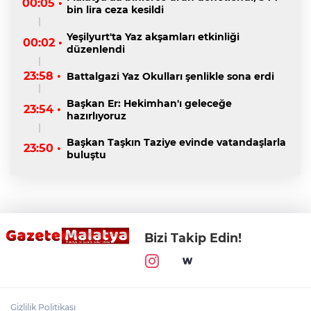
00:05 •
bin lira ceza kesildi
Yeşilyurt'ta Yaz akşamları etkinliği
00:02 •
düzenlendi
23:58 •
Battalgazi Yaz Okulları şenlikle sona erdi
Başkan Er: Hekimhan'ı geleceğe
23:54 •
hazırlıyoruz
Başkan Taşkın Taziye evinde vatandaşlarla
23:50 •
buluştu
Bizi Takip Edin!
Gizlilik Politikası