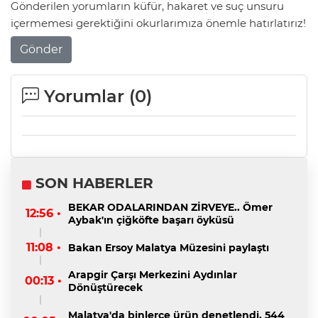
Gönderilen yorumların küfür, hakaret ve suç unsuru
içermemesi gerektiğini okurlarımıza önemle hatırlatırız!
Gönder
Yorumlar (
0
)
SON HABERLER
BEKAR ODALARINDAN ZİRVEYE.. Ömer
12:56 •
Aybak'ın çiğköfte başarı öyküsü
11:08 •
Bakan Ersoy Malatya Müzesini paylaştı
Arapgir Çarşı Merkezini Aydınlar
00:13 •
Dönüştürecek
Malatya'da binlerce ürün denetlendi, 544