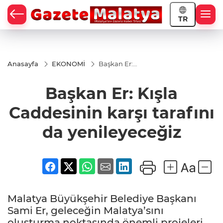
TR
Anasayfa
EKONOMİ
Başkan Er:
Kışla
Caddesinin
Başkan Er: Kışla
karşı tarafını
da
yenileyeceğiz
Caddesinin karşı tarafını
da yenileyeceğiz
Malatya Büyükşehir Belediye Başkanı
Sami Er, geleceğin Malatya’sını
oluşturma noktasında önemli projeleri