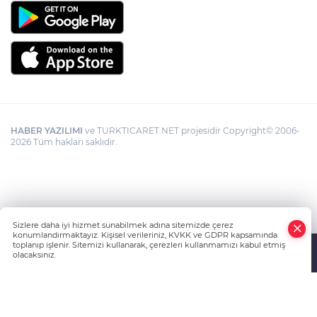
HABER YAZILIMI
ve TURKTICARET.NET projesidir Copyright© 2006-
2026 Tüm hakları saklıdır.
Sizlere daha iyi hizmet sunabilmek adına sitemizde çerez
konumlandırmaktayız. Kişisel verileriniz, KVKK ve GDPR kapsamında
toplanıp işlenir. Sitemizi kullanarak, çerezleri kullanmamızı kabul etmiş
olacaksınız.
Anasayfa
Haber Ara
Yazarlar
İhbar Hattı