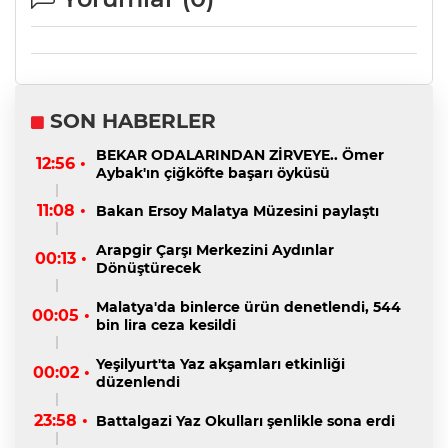
SON HABERLER
BEKAR ODALARINDAN ZİRVEYE.. Ömer
12:56 •
Aybak'ın çiğköfte başarı öyküsü
11:08 •
Bakan Ersoy Malatya Müzesini paylaştı
Arapgir Çarşı Merkezini Aydınlar
00:13 •
Dönüştürecek
Malatya'da binlerce ürün denetlendi, 544
00:05 •
bin lira ceza kesildi
Yeşilyurt'ta Yaz akşamları etkinliği
00:02 •
düzenlendi
23:58 •
Battalgazi Yaz Okulları şenlikle sona erdi