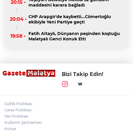
20:15 •
maddesini karara bağladı
CHP Arapgir'de kaybetti...Cömertoğlu
20:04 •
ekibiyle Yeni Partiye geçti
Fatih Altaylı, Dünyanın peşinden koştuğu
19:58 •
Malatyalı Genci Konuk Etti
Bizi Takip Edin!
Gizlilik Politikası
Çerez Politikası
Veri Politikası
Kullanım Şartnamesi
Künye