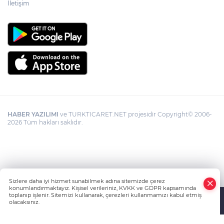
İletişim
HABER YAZILIMI
ve TURKTICARET.NET projesidir Copyright© 2006-
2026 Tüm hakları saklıdır.
Sizlere daha iyi hizmet sunabilmek adına sitemizde çerez
konumlandırmaktayız. Kişisel verileriniz, KVKK ve GDPR kapsamında
toplanıp işlenir. Sitemizi kullanarak, çerezleri kullanmamızı kabul etmiş
olacaksınız.
Anasayfa
Haber Ara
Yazarlar
İhbar Hattı