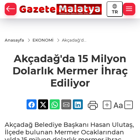
TR
Anasayfa
EKONOMİ
Akçadağ'da
15 Milyon
Dolarlık
Akçadağ'da 15 Milyon
Mermer
İhraç
Ediliyor
Dolarlık Mermer İhraç
Ediliyor
Akçadağ Belediye Başkanı Hasan Ulutaş,
İlçede bulunan Mermer Ocaklarından
yılda 15 milyon dolarlık mermer ihraç