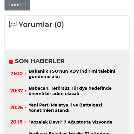
Gönder
Yorumlar (
0
)
SON HABERLER
Bakanlık TSO'nun KDV indirimi talebini
21:00 •
gündeme aldı
Babacan: Terörsüz Türkiye hedefinde
20:37 •
önemli bir adım olacak
Yeni Parti Malatya il ve Battalgazi
20:25 •
Yönetimleri atandı
20:18 •
"Kozalak Devri" 7 Ağustos'ta Vizyonda
Yeşilyurt Belediye Meclisi 32 gündem