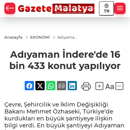
TR
Anasayfa
EKONOMİ
Adıyaman
İndere'de
16 bin 433
Adıyaman İndere'de 16
konut
yapılıyor
bin 433 konut yapılıyor
Çevre, Şehircilik ve İklim Değişikliği
Bakanı Mehmet Özhaseki, Türkiye’de
kurdukları en büyük şantiyeye ilişkin
bilgi verdi. En büyük şantiyeyi Adıyaman