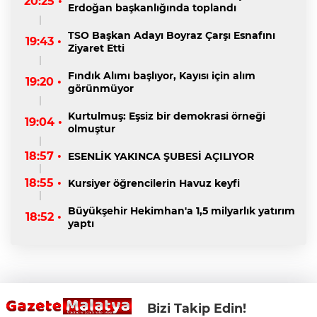
20:25 •
Erdoğan başkanlığında toplandı
TSO Başkan Adayı Boyraz Çarşı Esnafını
19:43 •
Ziyaret Etti
Fındık Alımı başlıyor, Kayısı için alım
19:20 •
görünmüyor
Kurtulmuş: Eşsiz bir demokrasi örneği
19:04 •
olmuştur
18:57 •
ESENLİK YAKINCA ŞUBESİ AÇILIYOR
18:55 •
Kursiyer öğrencilerin Havuz keyfi
Büyükşehir Hekimhan'a 1,5 milyarlık yatırım
18:52 •
yaptı
Bizi Takip Edin!