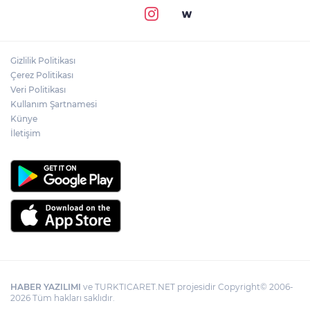
Gizlilik Politikası
Çerez Politikası
Veri Politikası
Kullanım Şartnamesi
Künye
İletişim
HABER YAZILIMI
ve TURKTICARET.NET projesidir Copyright© 2006-
2026 Tüm hakları saklıdır.