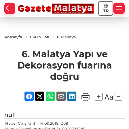
TR
Anasayfa
EKONOMİ
6. Malatya
Yapı ve
Dekorasyon
6. Malatya Yapı ve
fuarına
doğru
Dekorasyon fuarına
doğru
null
Haber Giriş Tarihi: 14.09.2018 12:58
Haber Güncellenme Tarihi: 14.09.2018 12:58