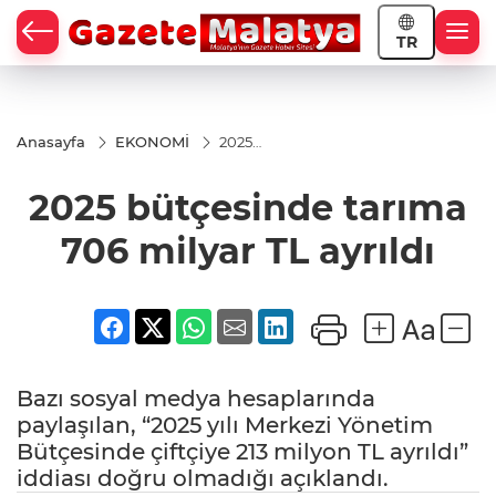
TR
Anasayfa
EKONOMİ
2025
bütçesinde
tarıma 706
2025 bütçesinde tarıma
milyar TL
ayrıldı
706 milyar TL ayrıldı
Bazı sosyal medya hesaplarında
paylaşılan, “2025 yılı Merkezi Yönetim
Bütçesinde çiftçiye 213 milyon TL ayrıldı”
iddiası doğru olmadığı açıklandı.