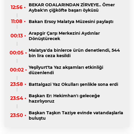
BEKAR ODALARINDAN ZİRVEYE.. Ömer
12:56 •
Aybak'ın çiğköfte başarı öyküsü
11:08 •
Bakan Ersoy Malatya Müzesini paylaştı
Arapgir Çarşı Merkezini Aydınlar
00:13 •
Dönüştürecek
Malatya'da binlerce ürün denetlendi, 544
00:05 •
bin lira ceza kesildi
Yeşilyurt'ta Yaz akşamları etkinliği
00:02 •
düzenlendi
23:58 •
Battalgazi Yaz Okulları şenlikle sona erdi
Başkan Er: Hekimhan'ı geleceğe
23:54 •
hazırlıyoruz
Başkan Taşkın Taziye evinde vatandaşlarla
23:50 •
buluştu