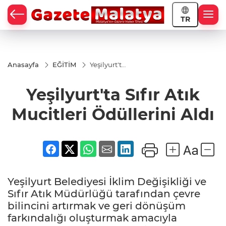
TR
Anasayfa
EĞİTİM
Yeşilyurt'ta
Sıfır Atık
Mucitleri
Yeşilyurt'ta Sıfır Atık
Ödüllerini
Aldı
Mucitleri Ödüllerini Aldı
Yeşilyurt Belediyesi İklim Değişikliği ve
Sıfır Atık Müdürlüğü tarafından çevre
bilincini artırmak ve geri dönüşüm
farkındalığı oluşturmak amacıyla