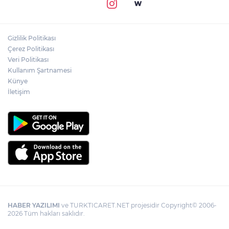
Gizlilik Politikası
Çerez Politikası
Veri Politikası
Kullanım Şartnamesi
Künye
İletişim
HABER YAZILIMI
ve TURKTICARET.NET projesidir Copyright© 2006-
2026 Tüm hakları saklıdır.