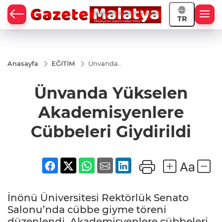
TR
Anasayfa
EĞİTİM
Ünvanda
Yükselen
Akademisyenlere
Ünvanda Yükselen
Cübbeleri
Giydirildi
Akademisyenlere
Cübbeleri Giydirildi
İnönü Üniversitesi Rektörlük Senato
Salonu’nda cübbe giyme töreni
düzenlendi. Akademisyenlere cübbeleri