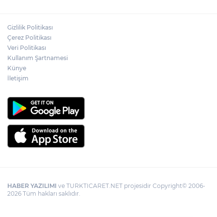
Gizlilik Politikası
Çerez Politikası
Veri Politikası
Kullanım Şartnamesi
Künye
İletişim
HABER YAZILIMI
ve TURKTICARET.NET projesidir Copyright© 2006-
2026 Tüm hakları saklıdır.