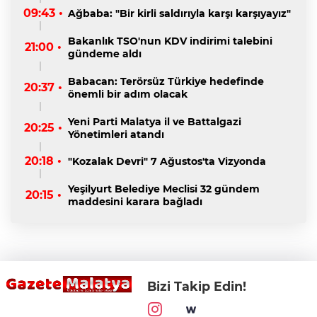
09:43 •
Ağbaba: "Bir kirli saldırıyla karşı karşıyayız"
Bakanlık TSO'nun KDV indirimi talebini
21:00 •
gündeme aldı
Babacan: Terörsüz Türkiye hedefinde
20:37 •
önemli bir adım olacak
Yeni Parti Malatya il ve Battalgazi
20:25 •
Yönetimleri atandı
20:18 •
"Kozalak Devri" 7 Ağustos'ta Vizyonda
Yeşilyurt Belediye Meclisi 32 gündem
20:15 •
maddesini karara bağladı
Bizi Takip Edin!