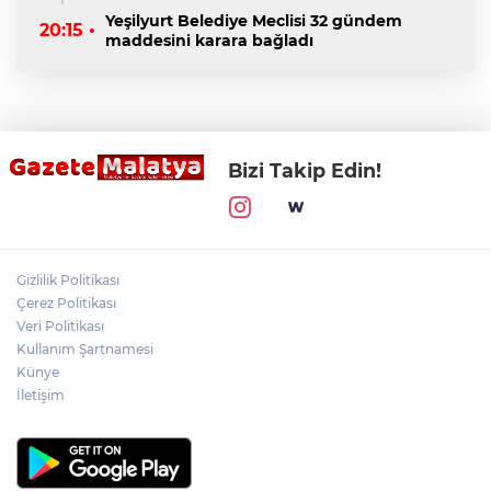
Yeşilyurt Belediye Meclisi 32 gündem
20:15 •
maddesini karara bağladı
Bizi Takip Edin!
Gizlilik Politikası
Çerez Politikası
Veri Politikası
Kullanım Şartnamesi
Künye
İletişim