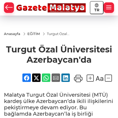
TR
Anasayfa
EĞİTİM
Turgut Özal
Üniversitesi
Azerbaycan'da
Turgut Özal Üniversitesi
Azerbaycan'da
Malatya Turgut Özal Üniversitesi (MTÜ)
kardeş ülke Azerbaycan’da ikili ilişkilerini
pekiştirmeye devam ediyor. Bu
bağlamda Azerbaycan’la iş birliği