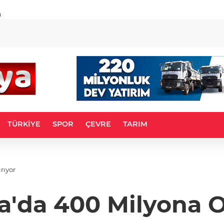
u
TÜRKİYE
SPOR
ÇEVRE
TARIM
rıyor
'da 400 Milyona O