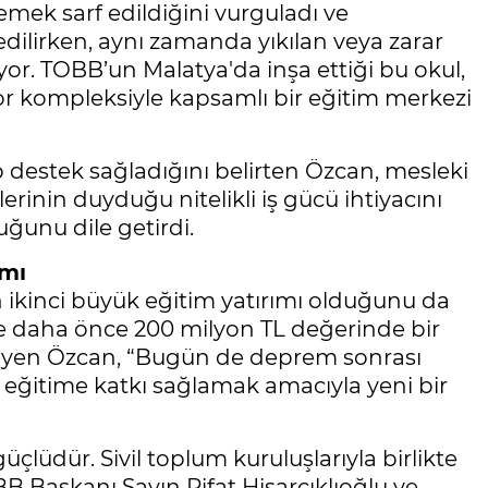
emek sarf edildiğini vurguladı ve
a edilirken, aynı zamanda yıkılan veya zarar
ıyor. TOBB’un Malatya'da inşa ettiği bu okul,
por kompleksiyle kapsamlı bir eğitim merkezi
 destek sağladığını belirten Özcan, mesleki
erinin duyduğu nitelikli iş gücü ihtiyacını
uğunu dile getirdi.
ımı
 ikinci büyük eğitim yatırımı olduğunu da
nde daha önce 200 milyon TL değerinde bir
leyen Özcan, “Bugün de deprem sonrası
ğitime katkı sağlamak amacıyla yeni bir
lüdür. Sivil toplum kuruluşlarıyla birlikte
B Başkanı Sayın Rifat Hisarcıklıoğlu ve