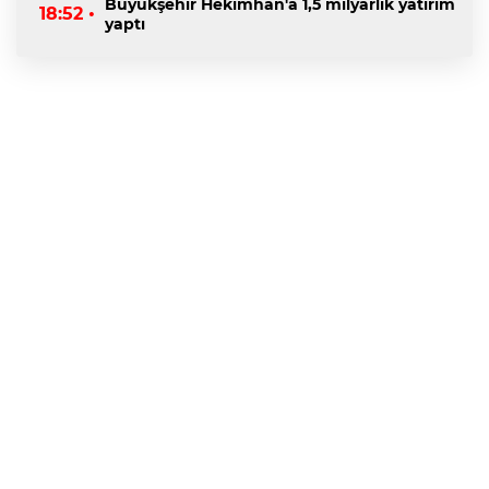
Büyükşehir Hekimhan'a 1,5 milyarlık yatırım
18:52 •
yaptı