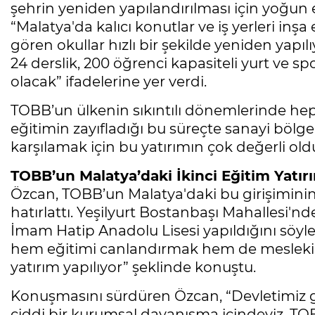
şehrin yeniden yapılandırılması için yoğun 
“Malatya'da kalıcı konutlar ve iş yerleri inş
gören okullar hızlı bir şekilde yeniden yapıl
24 derslik, 200 öğrenci kapasiteli yurt ve s
olacak” ifadelerine yer verdi.
TOBB’un ülkenin sıkıntılı dönemlerinde hep
eğitimin zayıfladığı bu süreçte sanayi bölgel
karşılamak için bu yatırımın çok değerli old
TOBB’un Malatya’daki İkinci Eğitim Yatır
Özcan, TOBB’un Malatya'daki bu girişiminin
hatırlattı. Yeşilyurt Bostanbaşı Mahallesi'
İmam Hatip Anadolu Lisesi yapıldığını söy
hem eğitimi canlandırmak hem de mesleki e
yatırım yapılıyor” şeklinde konuştu.
Konuşmasını sürdüren Özcan, “Devletimiz güç
ciddi bir kurumsal dayanışma içindeyiz. TOB