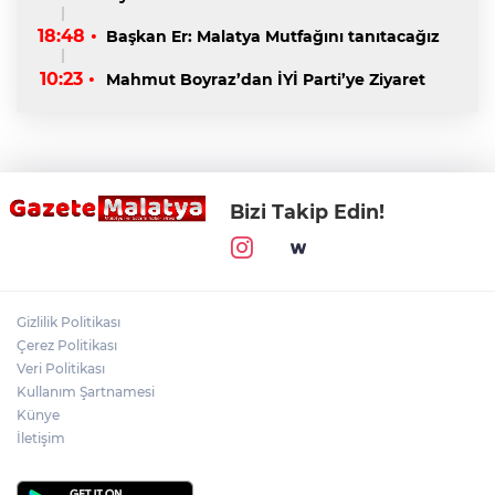
18:48 •
Başkan Er: Malatya Mutfağını tanıtacağız
10:23 •
Mahmut Boyraz’dan İYİ Parti’ye Ziyaret
Bizi Takip Edin!
Gizlilik Politikası
Çerez Politikası
Veri Politikası
Kullanım Şartnamesi
Künye
İletişim