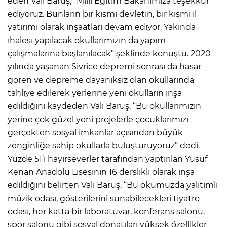
eden Vali Baruş, “Milli Eğitim Bakanımıza teşekkür
ediyoruz. Bunların bir kısmı devletin, bir kısmı il
yatırımı olarak inşaatları devam ediyor. Yakında
ihalesi yapılacak okullarımızın da yapım
çalışmalarına başlanılacak” şeklinde konuştu. 2020
yılında yaşanan Sivrice depremi sonrası da hasar
gören ve depreme dayanıksız olan okullarında
tahliye edilerek yerlerine yeni okulların inşa
edildiğini kaydeden Vali Baruş, “Bu okullarımızın
yerine çok güzel yeni projelerle çocuklarımızı
gerçekten sosyal imkanlar açısından büyük
zenginliğe sahip okullarla buluşturuyoruz” dedi.
Yüzde 51’i hayırseverler tarafından yaptırılan Yusuf
Kenan Anadolu Lisesinin 16 derslikli olarak inşa
edildiğini belirten Vali Baruş, “Bu okumuzda yalıtımlı
müzik odası, gösterilerini sunabilecekleri tiyatro
odası, her katta bir laboratuvar, konferans salonu,
spor salonu gibi sosyal donatıları yüksek özellikler