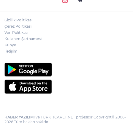
Gizlilik Politikası
Çerez Politikası
Veri Politikası
Kullanım Şartnamesi
Künye
İletişim
HABER YAZILIMI
ve TURKTICARET.NET projesidir Copyright© 2006-
2026 Tüm hakları saklıdır.