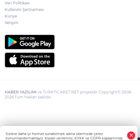
Veri Politikası
Kullanım Şartnamesi
Künye
İletişim
HABER YAZILIMI
ve TURKTICARET.NET projesidir Copyright© 2006-
2026 Tüm hakları saklıdır.
Sizlere daha iyi hizmet sunabilmek adına sitemizde çerez
konumlandırmaktayız. Kişisel verileriniz, KVKK ve GDPR kapsamında