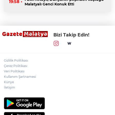
19:58 •
Malatyalı Genci Konuk Etti
Bizi Takip Edin!
Gizlilik Politikası
Çerez Politikası
Veri Politikası
Kullanım Şartnamesi
Künye
İletişim