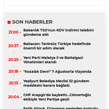
SON HABERLER
Bakanlık TSO'nun KDV indirimi talebini
21:00 •
gündeme aldı
Babacan: Terörsüz Türkiye hedefinde
20:37 •
önemli bir adım olacak
Yeni Parti Malatya il ve Battalgazi
20:25 •
Yönetimleri atandı
20:18 •
"Kozalak Devri" 7 Ağustos'ta Vizyonda
Yeşilyurt Belediye Meclisi 32 gündem
20:15 •
maddesini karara bağladı
CHP Arapgir'de kaybetti...Cömertoğlu
20:04 •
ekibiyle Yeni Partiye geçti
Fatih Altaylı, Dünyanın peşinden koştuğu