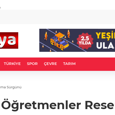
u
TÜRKİYE
SPOR
ÇEVRE
TARIM
tama Sürgünü
: Öğretmenler Res