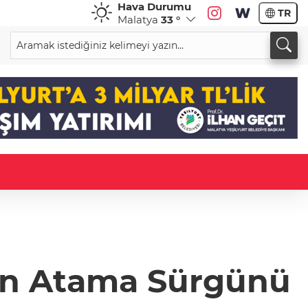
Hava Durumu
TR
Malatya
33 °
en Atama Sürgünü