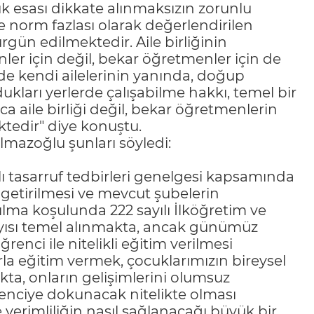
k esası dikkate alınmaksızın zorunlu
te norm fazlası olarak değerlendirilen
gün edilmektedir. Aile birliğinin
nler için değil, bekar öğretmenler için de
 de kendi ailelerinin yanında, doğup
kları yerlerde çalışabilme hakkı, temel bir
a aile birliği değil, bekar öğretmenlerin
ktedir" diye konuştu.
lmazoğlu şunları söyledi:
ı tasarruf tedbirleri genelgesi kapsamında
 getirilmesi ve mevcut şubelerin
ılma koşulunda 222 sayılı İlköğretim ve
ayısı temel alınmakta, ancak günümüz
renci ile nitelikli eğitim verilmesi
rla eğitim vermek, çocuklarımızın bireysel
kta, onların gelişimlerini olumsuz
renciye dokunacak nitelikte olması
e verimliliğin nasıl sağlanacağı büyük bir