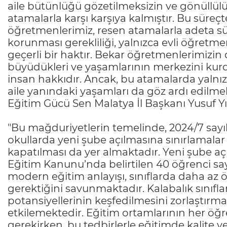
aile bütünlüğü gözetilmeksizin ve gönüllülü
atamalarla karşı karşıya kalmıştır. Bu süreç
öğretmenlerimiz, resen atamalarla adeta sür
korunması gerekliliği, yalnızca evli öğretme
geçerli bir haktır. Bekar öğretmenlerimizin
büyüdükleri ve yaşamlarının merkezini kurdu
insan hakkıdır. Ancak, bu atamalarda yalnızc
aile yanındaki yaşamları da göz ardı edilme
Eğitim Gücü Sen Malatya İl Başkanı Yusuf Yı
"Bu mağduriyetlerin temelinde, 2024/7 sayıl
okullarda yeni şube açılmasına sınırlamalar
kapatılması da yer almaktadır. Yeni şube aç
Eğitim Kanunu’nda belirtilen 40 öğrenci s
modern eğitim anlayışı, sınıflarda daha az öğ
gerektiğini savunmaktadır. Kalabalık sınıfla
potansiyellerinin keşfedilmesini zorlaştırma
etkilemektedir. Eğitim ortamlarının her öğ
gerekirken, bu tedbirlerle eğitimde kalite v