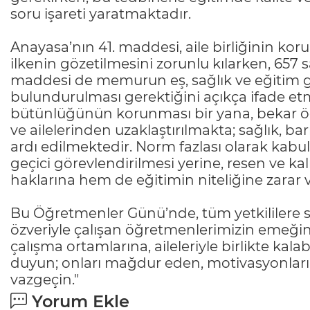
soru işareti yaratmaktadır.
Anayasa’nın 41. maddesi, aile birliğinin k
ilkenin gözetilmesini zorunlu kılarken, 657
maddesi de memurun eş, sağlık ve eğitim g
bulundurulması gerektiğini açıkça ifade et
bütünlüğünün korunması bir yana, bekar öğ
ve ailelerinden uzaklaştırılmakta; sağlık, b
ardı edilmektedir. Norm fazlası olarak kabu
geçici görevlendirilmesi yerine, resen ve ka
haklarına hem de eğitimin niteliğine zarar 
Bu Öğretmenler Günü’nde, tüm yetkililere
özveriyle çalışan öğretmenlerimizin emeğine 
çalışma ortamlarına, aileleriyle birlikte kala
duyun; onları mağdur eden, motivasyonların
vazgeçin."
Yorum Ekle