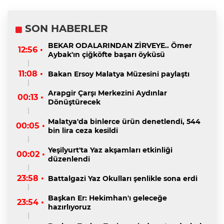
SON HABERLER
BEKAR ODALARINDAN ZİRVEYE.. Ömer
12:56 •
Aybak'ın çiğköfte başarı öyküsü
11:08 •
Bakan Ersoy Malatya Müzesini paylaştı
Arapgir Çarşı Merkezini Aydınlar
00:13 •
Dönüştürecek
Malatya'da binlerce ürün denetlendi, 544
00:05 •
bin lira ceza kesildi
Yeşilyurt'ta Yaz akşamları etkinliği
00:02 •
düzenlendi
23:58 •
Battalgazi Yaz Okulları şenlikle sona erdi
Başkan Er: Hekimhan'ı geleceğe
23:54 •
hazırlıyoruz