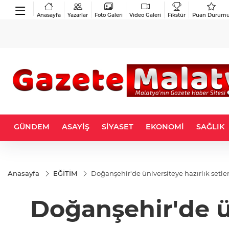
Anasayfa
Yazarlar
Foto Galeri
Video Galeri
Fikstür
Puan Durum
GÜNDEM
ASAYİŞ
SİYASET
EKONOMİ
SAĞLIK
Anasayfa
EĞİTİM
Doğanşehir'de üniversiteye hazırlık setler
Doğanşehir'de ün