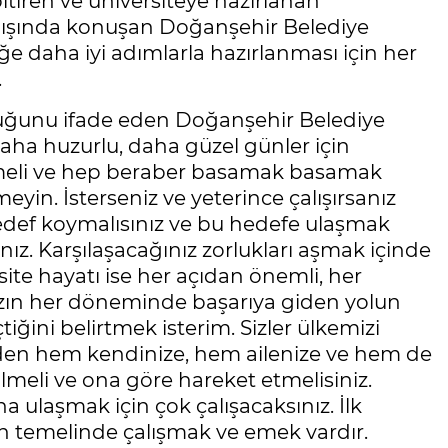
tiren ve üniversiteye hazırlanan
ılışında konuşan Doğanşehir Belediye
 daha iyi adımlarla hazırlanması için her
.
olduğunu ifade eden Doğanşehir Belediye
ha huzurlu, daha güzel günler için
klemeli ve hep beraber basamak basamak
yin. İsterseniz ve yeterince çalışırsanız
edef koymalısınız ve bu hedefe ulaşmak
sınız. Karşılaşacağınız zorlukları aşmak içinde
te hayatı ise her açıdan önemli, her
nızın her döneminde başarıya giden yolun
ğini belirtmek isterim. Sizler ülkemizi
zden hem kendinize, hem ailenize ve hem de
bilmeli ve ona göre hareket etmelisiniz.
a ulaşmak için çok çalışacaksınız. İlk
ın temelinde çalışmak ve emek vardır.