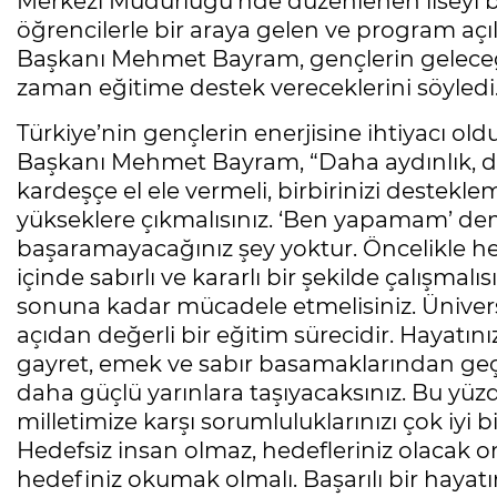
Merkezi Müdürlüğü'nde düzenlenen liseyi bi
öğrencilerle bir araya gelen ve program aç
Başkanı Mehmet Bayram, gençlerin geleceğe
zaman eğitime destek vereceklerini söyledi
Türkiye’nin gençlerin enerjisine ihtiyacı 
Başkanı Mehmet Bayram, “Daha aydınlık, da
kardeşçe el ele vermeli, birbirinizi deste
yükseklere çıkmalısınız. ‘Ben yapamam’ deme
başaramayacağınız şey yoktur. Öncelikle h
içinde sabırlı ve kararlı bir şekilde çalışmalı
sonuna kadar mücadele etmelisiniz. Üniversi
açıdan değerli bir eğitim sürecidir. Hayatı
gayret, emek ve sabır basamaklarından geçti
daha güçlü yarınlara taşıyacaksınız. Bu yü
milletimize karşı sorumluluklarınızı çok iyi 
Hedefsiz insan olmaz, hedefleriniz olacak on
hedefiniz okumak olmalı. Başarılı bir hayat