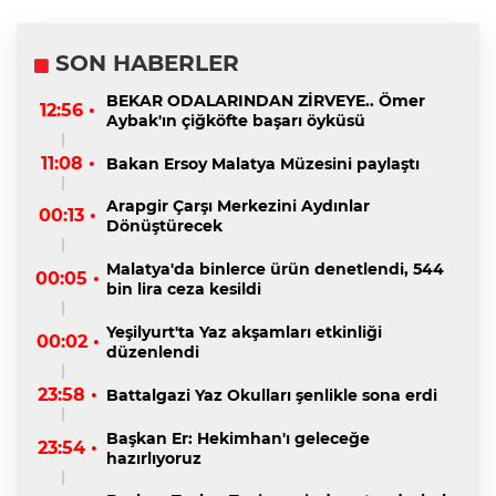
SON HABERLER
BEKAR ODALARINDAN ZİRVEYE.. Ömer
12:56 •
Aybak'ın çiğköfte başarı öyküsü
11:08 •
Bakan Ersoy Malatya Müzesini paylaştı
Arapgir Çarşı Merkezini Aydınlar
00:13 •
Dönüştürecek
Malatya'da binlerce ürün denetlendi, 544
00:05 •
bin lira ceza kesildi
Yeşilyurt'ta Yaz akşamları etkinliği
00:02 •
düzenlendi
23:58 •
Battalgazi Yaz Okulları şenlikle sona erdi
Başkan Er: Hekimhan'ı geleceğe
23:54 •
hazırlıyoruz