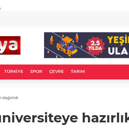
u
TÜRKİYE
SPOR
ÇEVRE
TARIM
i dağıtıldı
iversiteye hazırlık 