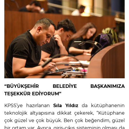
“BÜYÜKŞEHİR BELEDİYE BAŞKANIMIZA
TEŞEKKÜR EDİYORUM”
KPSS’ye hazırlanan
Sıla Yıldız
da kütüphanenin
teknolojik altyapısına dikkat çekerek, “Kütüphane
çok güzel ve çok büyük. Ben çok beğendim, güzel
bir ortam var. Ayrıca, giriş-çıkış sisteminin olması da