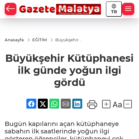
TR
Anasayfa
EĞİTİM
Büyükşehir
Kütüphanesi
ilk günde
Büyükşehir Kütüphanesi
yoğun ilgi
gördü
ilk günde yoğun ilgi
gördü
Bugün kapılarını açan kütüphaneye
sabahın ilk saatlerinde yoğun ilgi
gösteren öğrenciler, kütüphaneyi çok