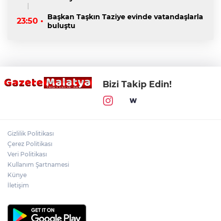
Başkan Taşkın Taziye evinde vatandaşlarla
23:50 •
buluştu
Bizi Takip Edin!
Gizlilik Politikası
Çerez Politikası
Veri Politikası
Kullanım Şartnamesi
Künye
İletişim