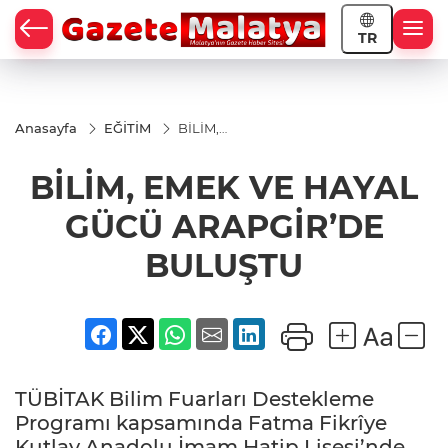
TR
Anasayfa
EĞİTİM
BİLİM,
EMEK VE
HAYAL
BİLİM, EMEK VE HAYAL
GÜCÜ
ARAPGİR’DE
BULUŞTU
GÜCÜ ARAPGİR’DE
BULUŞTU
TÜBİTAK Bilim Fuarları Destekleme
Programı kapsamında Fatma Fikrîye
Kutlay Anadolu İmam Hatip Lisesi’nde