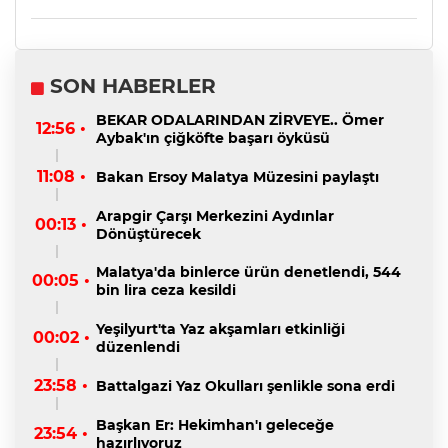
SON HABERLER
BEKAR ODALARINDAN ZİRVEYE.. Ömer
12:56 •
Aybak'ın çiğköfte başarı öyküsü
11:08 •
Bakan Ersoy Malatya Müzesini paylaştı
Arapgir Çarşı Merkezini Aydınlar
00:13 •
Dönüştürecek
Malatya'da binlerce ürün denetlendi, 544
00:05 •
bin lira ceza kesildi
Yeşilyurt'ta Yaz akşamları etkinliği
00:02 •
düzenlendi
23:58 •
Battalgazi Yaz Okulları şenlikle sona erdi
Başkan Er: Hekimhan'ı geleceğe
23:54 •
hazırlıyoruz