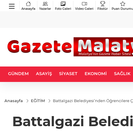
Anasayfa
Yazarlar
Foto Galeri
Video Galeri
Fikstür
Puan Durum
GÜNDEM
ASAYİŞ
SİYASET
EKONOMİ
SAĞLIK
Anasayfa
EĞİTİM
Battalgazi Belediyesi’nden Öğrencilere 
Battalgazi Beled