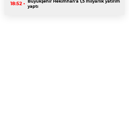
Büyükşehir Hekimhan'a 1,5 milyarlık yatırım
18:52 •
yaptı