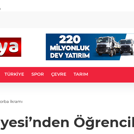
u
TÜRKİYE
SPOR
ÇEVRE
TARIM
Çorba İkramı
iyesi’nden Öğrenci