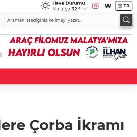
Hava Durumu
TR
Malatya
32 °
lere Çorba İkramı