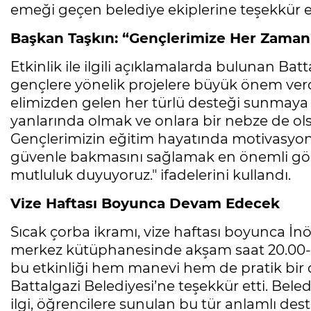
emeği geçen belediye ekiplerine teşekkür e
Başkan Taşkın: “Gençlerimize Her Zama
Etkinlik ile ilgili açıklamalarda bulunan Ba
gençlere yönelik projelere büyük önem verdik
elimizden gelen her türlü desteği sunmaya
yanlarında olmak ve onlara bir nebze de ols
Gençlerimizin eğitim hayatında motivasyon
güvenle bakmasını sağlamak en önemli gör
mutluluk duyuyoruz." ifadelerini kullandı.
Vize Haftası Boyunca Devam Edecek
Sıcak çorba ikramı, vize haftası boyunca İn
merkez kütüphanesinde akşam saat 20.00-21.
bu etkinliği hem manevi hem de pratik bir d
Battalgazi Belediyesi’ne teşekkür etti. Bele
ilgi, öğrencilere sunulan bu tür anlamlı dest