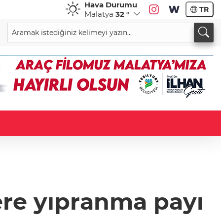
Hava Durumu
TR
Malatya
32 °
re yıpranma payı