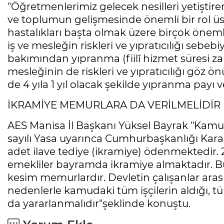
"Öğretmenlerimiz gelecek nesilleri yetiştir
ve toplumun gelişmesinde önemli bir rol üst
hastalıkları başta olmak üzere birçok öneml
iş ve mesleğin riskleri ve yıpratıcılığı sebebiy
bakımından yıpranma (fiilî hizmet süresi 
mesleğinin de riskleri ve yıpratıcılığı g
de 4 yıla 1 yıl olacak şekilde yıpranma payı v
İKRAMİYE MEMURLARA DA VERİLMELİDİR
AES Manisa İl Başkanı Yüksel Bayrak "Kamuda
sayılı Yasa uyarınca Cumhurbaşkanlığı Kararla
adet ilave tediye (ikramiye) ödenmektedir.
emekliler bayramda ikramiye almaktadır.
kesim memurlardır. Devletin çalışanlar ar
nedenlerle kamudaki tüm işçilerin aldığı, 
da yararlanmalıdır"şeklinde konuştu.