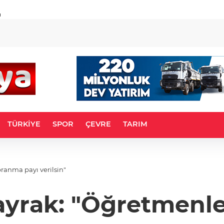
u
TÜRKİYE
SPOR
ÇEVRE
TARIM
ranma payı verilsin"
ayrak: "Öğretmenle