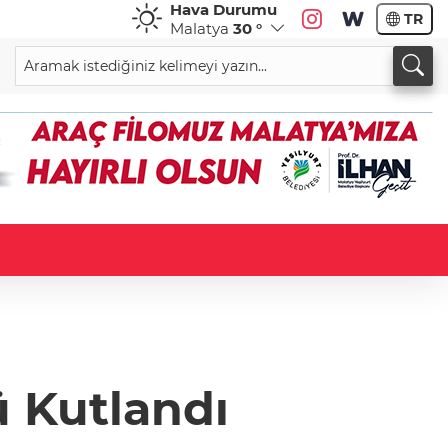
Hava Durumu
TR
Malatya
30 °
 Kutlandı