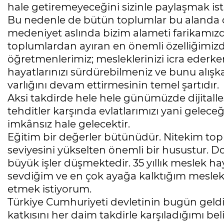
hale getiremeyeceğini sizinle paylaşmak is
Bu nedenle de bütün toplumlar bu alanda ça
medeniyet aslında bizim alameti farikamızdı
toplumlardan ayıran en önemli özelliğimizdi
öğretmenlerimiz; mesleklerinizi icra ederke
hayatlarınızı sürdürebilmeniz ve bunu alışk
varlığını devam ettirmesinin temel şartıdır.
Aksi takdirde hele hele günümüzde dijitalle
tehditler karşında evlatlarımızı yani gelece
imkânsız hale gelecektir.
Eğitim bir değerler bütünüdür. Nitekim top
seviyesini yükselten önemli bir husustur. Do
büyük işler düşmektedir. 35 yıllık meslek 
sevdiğim ve en çok ayağa kalktığım meslek
etmek istiyorum.
Türkiye Cumhuriyeti devletinin bugün geldi
katkısını her daim takdirle karşıladığımı b