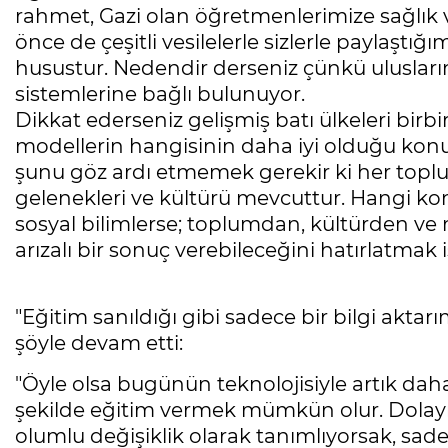
rahmet, Gazi olan öğretmenlerimize sağlık v
önce de çeşitli vesilelerle sizlerle paylaştığ
husustur. Nedendir derseniz çünkü ulusların 
sistemlerine bağlı bulunuyor.
Dikkat ederseniz gelişmiş batı ülkeleri birbi
modellerin hangisinin daha iyi olduğu kon
şunu göz ardı etmemek gerekir ki her topl
gelenekleri ve kültürü mevcuttur. Hangi kon
sosyal bilimlerse; toplumdan, kültürden ve
arızalı bir sonuç verebileceğini hatırlatmak
"Eğitim sanıldığı gibi sadece bir bilgi aktar
şöyle devam etti:
"Öyle olsa bugünün teknolojisiyle artık daha 
şekilde eğitim vermek mümkün olur. Dolayıs
olumlu değişiklik olarak tanımlıyorsak, sad