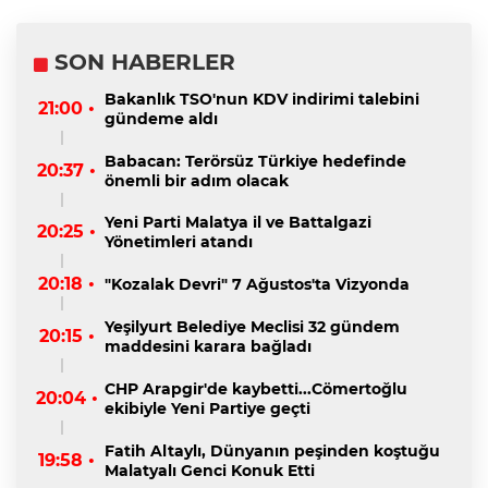
SON HABERLER
Bakanlık TSO'nun KDV indirimi talebini
21:00 •
gündeme aldı
Babacan: Terörsüz Türkiye hedefinde
20:37 •
önemli bir adım olacak
Yeni Parti Malatya il ve Battalgazi
20:25 •
Yönetimleri atandı
20:18 •
"Kozalak Devri" 7 Ağustos'ta Vizyonda
Yeşilyurt Belediye Meclisi 32 gündem
20:15 •
maddesini karara bağladı
CHP Arapgir'de kaybetti...Cömertoğlu
20:04 •
ekibiyle Yeni Partiye geçti
Fatih Altaylı, Dünyanın peşinden koştuğu
19:58 •
Malatyalı Genci Konuk Etti