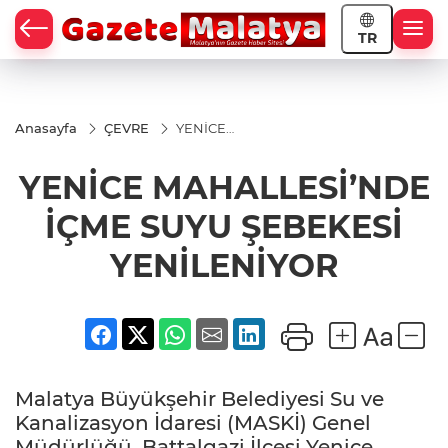
TR
Anasayfa
ÇEVRE
YENİCE
MAHALLESİ’NDE
İÇME SUYU
YENİCE MAHALLESİ’NDE
ŞEBEKESİ
YENİLENİYOR
İÇME SUYU ŞEBEKESİ
YENİLENİYOR
Malatya Büyükşehir Belediyesi Su ve
Kanalizasyon İdaresi (MASKİ) Genel
Müdürlüğü, Battalgazi İlçesi Yenice