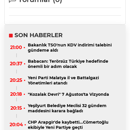
SON HABERLER
Bakanlık TSO'nun KDV indirimi talebini
21:00 •
gündeme aldı
Babacan: Terörsüz Türkiye hedefinde
20:37 •
önemli bir adım olacak
Yeni Parti Malatya il ve Battalgazi
20:25 •
Yönetimleri atandı
20:18 •
"Kozalak Devri" 7 Ağustos'ta Vizyonda
Yeşilyurt Belediye Meclisi 32 gündem
20:15 •
maddesini karara bağladı
CHP Arapgir'de kaybetti...Cömertoğlu
20:04 •
ekibiyle Yeni Partiye geçti