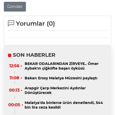
Gönder
Yorumlar (
0
)
SON HABERLER
BEKAR ODALARINDAN ZİRVEYE.. Ömer
12:56 •
Aybak'ın çiğköfte başarı öyküsü
11:08 •
Bakan Ersoy Malatya Müzesini paylaştı
Arapgir Çarşı Merkezini Aydınlar
00:13 •
Dönüştürecek
Malatya'da binlerce ürün denetlendi, 544
00:05 •
bin lira ceza kesildi