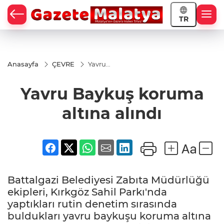
TR
Anasayfa
ÇEVRE
Yavru
Baykuş
koruma
Yavru Baykuş koruma
altına
alındı
altına alındı
Battalgazi Belediyesi Zabıta Müdürlüğü
ekipleri, Kırkgöz Sahil Parkı'nda
yaptıkları rutin denetim sırasında
buldukları yavru baykuşu koruma altına