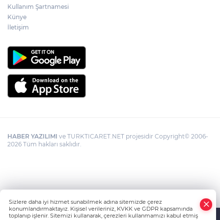
Kullanım Şartnamesi
Künye
İletişim
HABER YAZILIMI
ve TURKTICARET.NET projesidir Copyright© 2006-
2026 Tüm hakları saklıdır.
Sizlere daha iyi hizmet sunabilmek adına sitemizde çerez
konumlandırmaktayız. Kişisel verileriniz, KVKK ve GDPR kapsamında
toplanıp işlenir. Sitemizi kullanarak, çerezleri kullanmamızı kabul etmiş