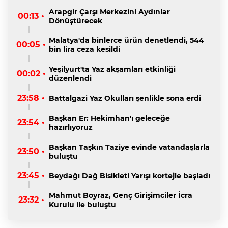
Arapgir Çarşı Merkezini Aydınlar
00:13 •
Dönüştürecek
Malatya'da binlerce ürün denetlendi, 544
00:05 •
bin lira ceza kesildi
Yeşilyurt'ta Yaz akşamları etkinliği
00:02 •
düzenlendi
23:58 •
Battalgazi Yaz Okulları şenlikle sona erdi
Başkan Er: Hekimhan'ı geleceğe
23:54 •
hazırlıyoruz
Başkan Taşkın Taziye evinde vatandaşlarla
23:50 •
buluştu
23:45 •
Beydağı Dağ Bisikleti Yarışı kortejle başladı
Mahmut Boyraz, Genç Girişimciler İcra
23:32 •
Kurulu ile buluştu