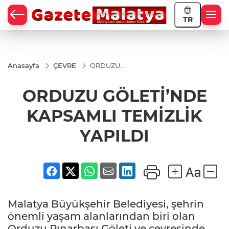
TR
Anasayfa
ÇEVRE
ORDUZU
GÖLETİ’NDE
KAPSAMLI
ORDUZU GÖLETİ’NDE
TEMİZLİK
YAPILDI
KAPSAMLI TEMİZLİK
YAPILDI
Malatya Büyükşehir Belediyesi, şehrin
önemli yaşam alanlarından biri olan
Orduzu Pınarbaşı Göleti ve çevresinde