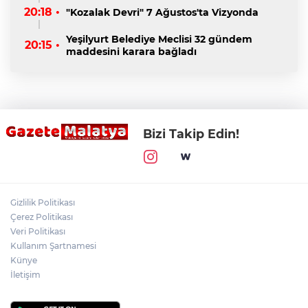
20:18 •
"Kozalak Devri" 7 Ağustos'ta Vizyonda
Yeşilyurt Belediye Meclisi 32 gündem
20:15 •
maddesini karara bağladı
Bizi Takip Edin!
Gizlilik Politikası
Çerez Politikası
Veri Politikası
Kullanım Şartnamesi
Künye
İletişim