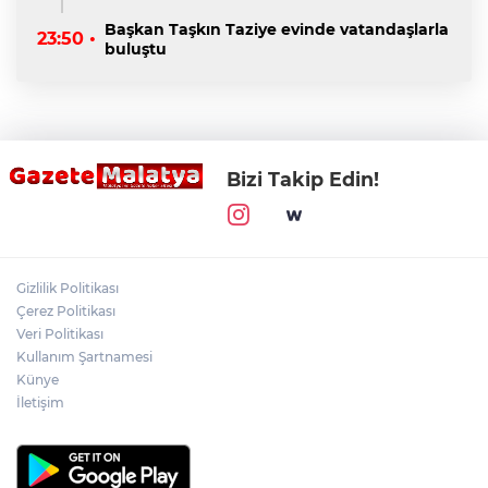
Başkan Taşkın Taziye evinde vatandaşlarla
23:50 •
buluştu
Bizi Takip Edin!
Gizlilik Politikası
Çerez Politikası
Veri Politikası
Kullanım Şartnamesi
Künye
İletişim