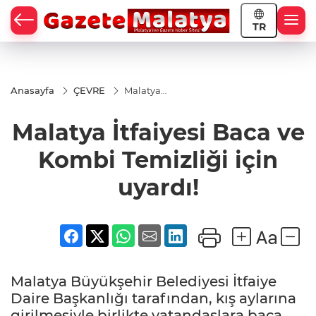
TR
Anasayfa
ÇEVRE
Malatya
İtfaiyesi
Baca ve
Malatya İtfaiyesi Baca ve
Kombi
Temizliği
için
Kombi Temizliği için
uyardı!
uyardı!
Malatya Büyükşehir Belediyesi İtfaiye
Daire Başkanlığı tarafından, kış aylarına
girilmesiyle birlikte vatandaşlara baca