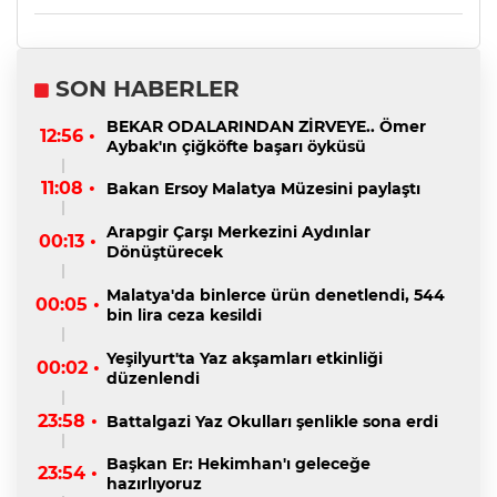
SON HABERLER
BEKAR ODALARINDAN ZİRVEYE.. Ömer
12:56 •
Aybak'ın çiğköfte başarı öyküsü
11:08 •
Bakan Ersoy Malatya Müzesini paylaştı
Arapgir Çarşı Merkezini Aydınlar
00:13 •
Dönüştürecek
Malatya'da binlerce ürün denetlendi, 544
00:05 •
bin lira ceza kesildi
Yeşilyurt'ta Yaz akşamları etkinliği
00:02 •
düzenlendi
23:58 •
Battalgazi Yaz Okulları şenlikle sona erdi
Başkan Er: Hekimhan'ı geleceğe
23:54 •
hazırlıyoruz