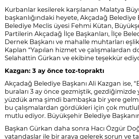
Kurbanlar kesilerek karşılanan Malatya Büy
başkanlığındaki heyete, Akçadağ Belediye 
Belediye Meclis üyesi Fehmi Kütan, Büyükşeh
Partilerin Akçadağ İlçe Başkanları, İlçe Bel
Dernek Başkanı ve mahalle muhtarları eşli
Kaplan “Yapılan hizmet ve çalışmalardan d
Selahattin Gürkan ve ekibine teşekkür ediyo
Kazgan: 3 ay önce toz-topraktı
Akçadağ Belediye Başkanı Ali Kazgan ise, “B
buraları 3 ay önce gezmiştik, gezdiğimizde y
yüzdük ama şimdi bambaşka bir yere gelmiş 
bu çalışmalardan gördükleri için çok mutlul
mutlu ediyor. Büyükşehir Belediye Başkanı
Başkan Gürkan daha sonra Hacı Özgür Doğa
vatandaşlar ile bir araya gelerek sorun ve t