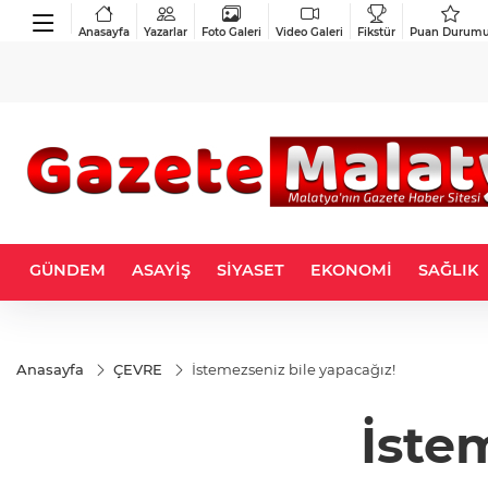
Anasayfa
Yazarlar
Foto Galeri
Video Galeri
Fikstür
Puan Durum
GÜNDEM
ASAYİŞ
SİYASET
EKONOMİ
SAĞLIK
Anasayfa
ÇEVRE
İstemezseniz bile yapacağız!
İste