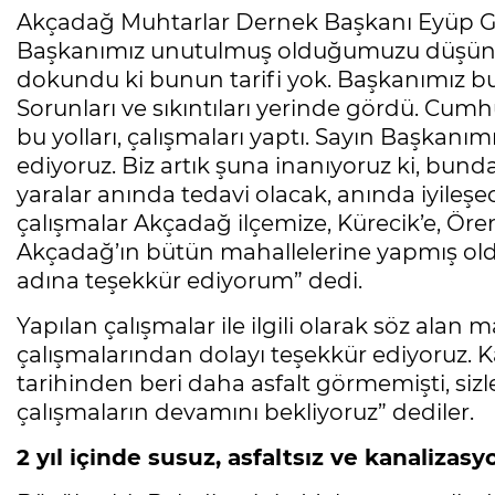
Akçadağ Muhtarlar Dernek Başkanı Eyüp Gö
Başkanımız unutulmuş olduğumuzu düşündü
dokundu ki bunun tarifi yok. Başkanımız bu 
Sorunları ve sıkıntıları yerinde gördü. Cum
bu yolları, çalışmaları yaptı. Sayın Başkanı
ediyoruz. Biz artık şuna inanıyoruz ki, bun
yaralar anında tedavi olacak, anında iyileş
çalışmalar Akçadağ ilçemize, Kürecik’e, Ören
Akçadağ’ın bütün mahallelerine yapmış ol
adına teşekkür ediyorum” dedi.
Yapılan çalışmalar ile ilgili olarak söz alan 
çalışmalarından dolayı teşekkür ediyoruz.
tarihinden beri daha asfalt görmemişti, sizl
çalışmaların devamını bekliyoruz” dediler.
2 yıl içinde susuz, asfaltsız ve kanaliza