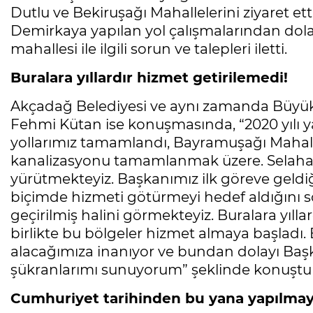
Dutlu ve Bekiruşağı Mahallelerini ziyaret et
Demirkaya yapılan yol çalışmalarından dol
mahallesi ile ilgili sorun ve talepleri iletti.
Buralara yıllardır hizmet getirilemedi!
Akçadağ Belediyesi ve aynı zamanda Büyükş
Fehmi Kütan ise konuşmasında, “2020 yılı 
yollarımız tamamlandı, Bayramuşağı Mahall
kanalizasyonu tamamlanmak üzere. Selahattin
yürütmekteyiz. Başkanımız ilk göreve geldiğ
biçimde hizmeti götürmeyi hedef aldığını 
geçirilmiş halini görmekteyiz. Buralara yılla
birlikte bu bölgeler hizmet almaya başladı.
alacağımıza inanıyor ve bundan dolayı Başk
şükranlarımı sunuyorum” şeklinde konuştu
Cumhuriyet tarihinden bu yana yapılmaya