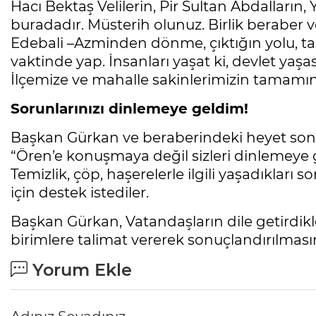
Hacı Bektaş Velilerin, Pir Sultan Abdalların,
buradadır. Müsterih olunuz. Birlik beraber ve
Edebali –Azminden dönme, çıktığın yolu, taşı
vaktinde yap. İnsanları yaşat ki, devlet yaş
İlçemize ve mahalle sakinlerimizin tamamına
Sorunlarınızı dinlemeye geldim!
Başkan Gürkan ve beraberindeki heyet son ol
“Ören’e konuşmaya değil sizleri dinlemeye 
Temizlik, çöp, haşerelerle ilgili yaşadıkları 
için destek istediler.
Başkan Gürkan, Vatandaşların dile getirdikler
birimlere talimat vererek sonuçlandırılmasın
Yorum Ekle