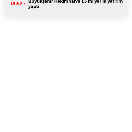
Büyükşehir Hekimhan'a 1,5 milyarlık yatırım
18:52 •
yaptı