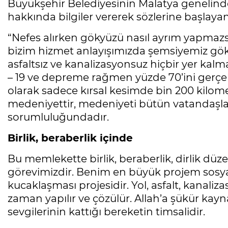
Büyükşehir Belediyesinin Malatya genelind
hakkında bilgiler vererek sözlerine başlayan
“Nefes alırken gökyüzü nasıl ayrım yapmazs
bizim hizmet anlayışımızda şemsiyemiz gökyü
asfaltsız ve kanalizasyonsuz hiçbir yer k
– 19 ve depreme rağmen yüzde 70’ini gerçek
olarak sadece kırsal kesimde bin 200 kilomet
medeniyettir, medeniyeti bütün vatandaşla
sorumluluğundadır.
Birlik, beraberlik içinde
Bu memlekette birlik, beraberlik, dirlik d
görevimizdir. Benim en büyük projem sosya
kucaklaşması projesidir. Yol, asfalt, kanaliz
zaman yapılır ve çözülür. Allah’a şükür kay
sevgilerinin kattığı bereketin timsalidir.