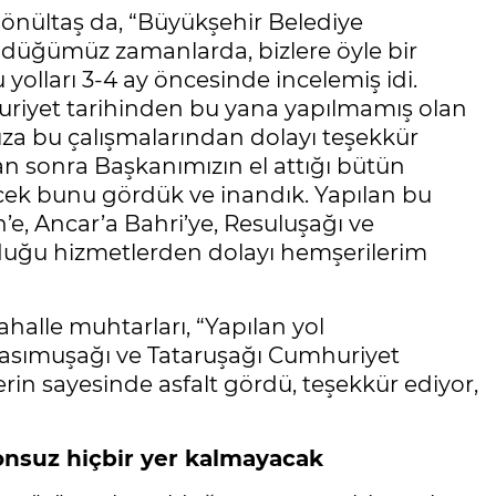
nültaş da, “Büyükşehir Belediye
ğümüz zamanlarda, bizlere öyle bir
yolları 3-4 ay öncesinde incelemiş idi.
huriyet tarihinden bu yana yapılmamış olan
mıza bu çalışmalarından dolayı teşekkür
dan sonra Başkanımızın el attığı bütün
ecek bunu gördük ve inandık. Yapılan bu
’e, Ancar’a Bahri’ye, Resuluşağı ve
duğu hizmetlerden dolayı hemşerilerim
mahalle muhtarları, “Yapılan yol
 Kasımuşağı ve Tataruşağı Cumhuriyet
erin sayesinde asfalt gördü, teşekkür ediyor,
syonsuz hiçbir yer kalmayacak