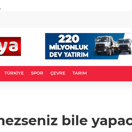
u
TÜRKİYE
SPOR
ÇEVRE
TARIM
mezseniz bile yapac