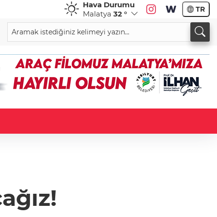
Hava Durumu
TR
Malatya
32 °
ağız!