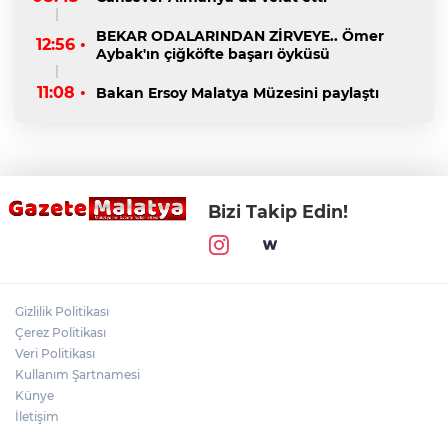
BEKAR ODALARINDAN ZİRVEYE.. Ömer
12:56 •
Aybak'ın çiğköfte başarı öyküsü
11:08 •
Bakan Ersoy Malatya Müzesini paylaştı
Bizi Takip Edin!
Gizlilik Politikası
Çerez Politikası
Veri Politikası
Kullanım Şartnamesi
Künye
İletişim