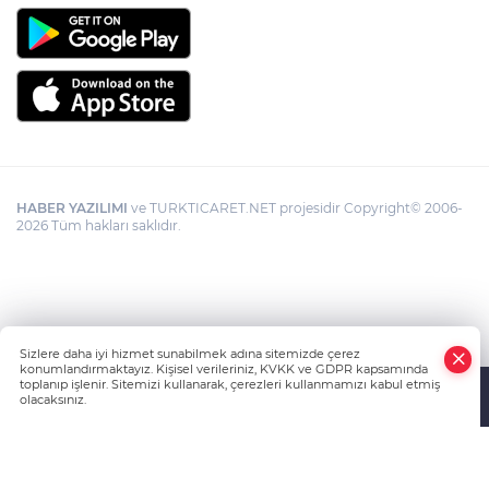
HABER YAZILIMI
ve TURKTICARET.NET projesidir Copyright© 2006-
2026 Tüm hakları saklıdır.
Sizlere daha iyi hizmet sunabilmek adına sitemizde çerez
konumlandırmaktayız. Kişisel verileriniz, KVKK ve GDPR kapsamında
toplanıp işlenir. Sitemizi kullanarak, çerezleri kullanmamızı kabul etmiş
olacaksınız.
Anasayfa
Haber Ara
Yazarlar
İhbar Hattı