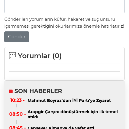
Gönderilen yorumların küfür, hakaret ve suç unsuru
içermemesi gerektiğini okurlarımıza önemle hatırlatırız!
Gönder
Yorumlar (
0
)
SON HABERLER
10:23 •
Mahmut Boyraz’dan İYİ Parti’ye Ziyaret
Arapgir Çarşını dönüştürmek için ilk temel
08:50 •
atıldı
08:45 •
Cansever Almanya da vefat etti