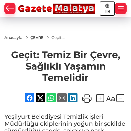
TR
Anasayfa
ÇEVRE
Geçit:
Temiz Bir
Çevre,
Geçit: Temiz Bir Çevre,
Sağlıklı
Yaşamın
Temelidir
Sağlıklı Yaşamın
Temelidir
Yeşilyurt Belediyesi Temizlik İşleri
Müdürlüğü ekiplerinin yoğun bir şekilde
sürdürdüğü cadde, sokak ve park