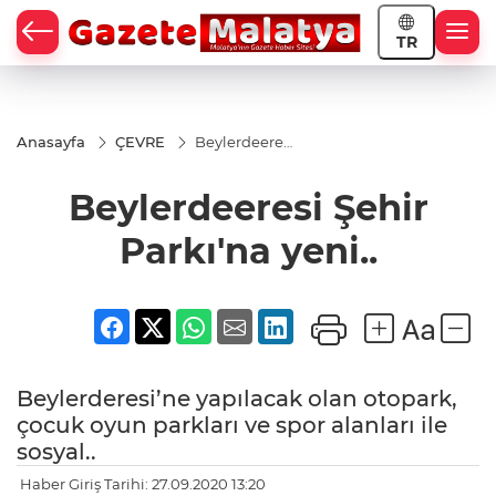
TR
Anasayfa
ÇEVRE
Beylerdeeresi
Şehir
Parkı'na
Beylerdeeresi Şehir
yeni..
Parkı'na yeni..
Beylerderesi’ne yapılacak olan otopark,
çocuk oyun parkları ve spor alanları ile
sosyal..
Haber Giriş Tarihi: 27.09.2020 13:20