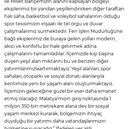
ile Millet Bahçemizin alanını kapsayan bölgeyi
ekiplerimiz bir yandan yeşillendirirken diğer taraftan
halı saha, basketbol ve voleybol sahalarının olduğu
spor tesisimizin inşaatı ile tel örgü ve duvar
çalışmalarımız sürmektedir. Fen İşleri Müdürlüğüne
bağlı ekiplerimiz de buraya gelen yolları modern,
akıcı ve konforlu bir hale getirmek adına
çalışmalarını tamamladılar. İlçemizde kişi başına
düşen yeşil alan miktarını bu ve benzeri diğer
yatırımlarımızlaartırmaktayız. Yeşil alanları, spor
sahaları, otoparkı ve sosyal donatı alanlarıyla
kentimize yeni bir yaşam alanı oluşturmaktayız.
İlçemizin geleceğine güzel bir eser daha emanet
etmiş olacağız. Malatya’mızın giriş noktasında 1
milyon 350 bin metrekare alana dev bir sosyal
yaşam merkezi kurarak, bölgemizin ihtiyaç
duyduğu bir yatırımı daha vatandaşlarımızın
hizmetine sunacağız.” İfadeleri yer aldı.