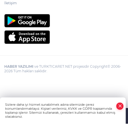
İletişim
HABER YAZILIMI
ve TURKTICARET.NET projesidir Copyright© 2006-
2026 Tüm hakları saklıdır.
Sizlere daha iyi hizmet sunabilmek adına sitemizde çerez
konumlandırmaktayız. Kişisel verileriniz, KVKK ve GDPR kapsamında
toplanıp işlenir. Sitemizi kullanarak, çerezleri kullanmamızı kabul etmiş
olacaksınız.
Anasayfa
Haber Ara
Yazarlar
İhbar Hattı