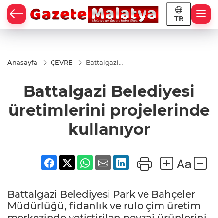
TR
Anasayfa
ÇEVRE
Battalgazi
Belediyesi
üretimlerini
Battalgazi Belediyesi
projelerinde
kullanıyor
üretimlerini projelerinde
kullanıyor
Battalgazi Belediyesi Park ve Bahçeler
Müdürlüğü, fidanlık ve rulo çim üretim
merkezinde yetiştirilen peyzaj ürünlerini