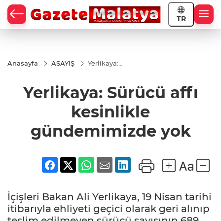
TR
Anasayfa
ASAYİŞ
Yerlikaya:
Sürücü affı
kesinlikle
Yerlikaya: Sürücü affı
gündemimizde
yok
kesinlikle
gündemimizde yok
İçişleri Bakan Ali Yerlikaya, 19 Nisan tarihi
itibarıyla ehliyeti geçici olarak geri alınıp
teslim edilmeyen sürücü sayısının 689