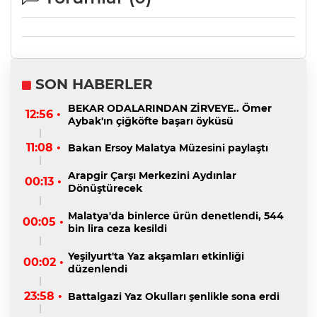
SON HABERLER
BEKAR ODALARINDAN ZİRVEYE.. Ömer
12:56 •
Aybak'ın çiğköfte başarı öyküsü
11:08 •
Bakan Ersoy Malatya Müzesini paylaştı
Arapgir Çarşı Merkezini Aydınlar
00:13 •
Dönüştürecek
Malatya'da binlerce ürün denetlendi, 544
00:05 •
bin lira ceza kesildi
Yeşilyurt'ta Yaz akşamları etkinliği
00:02 •
düzenlendi
23:58 •
Battalgazi Yaz Okulları şenlikle sona erdi