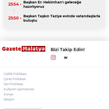
Başkan Er: Hekimhan'ı geleceğe
23:54 •
hazırlıyoruz
Başkan Taşkın Taziye evinde vatandaşlarla
23:50 •
buluştu
Bizi Takip Edin!
Gizlilik Politikası
Çerez Politikası
Veri Politikası
Kullanım Şartnamesi
Künye
İletişim