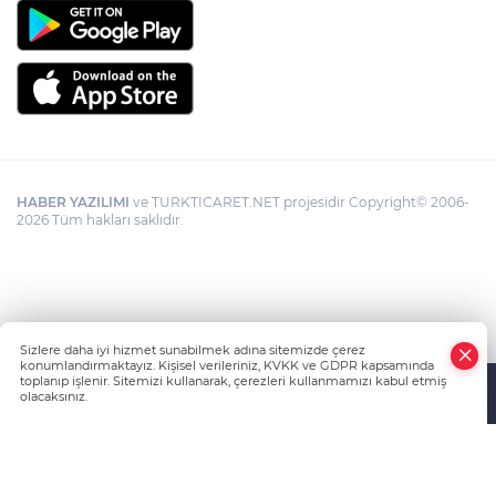
HABER YAZILIMI
ve TURKTICARET.NET projesidir Copyright© 2006-
2026 Tüm hakları saklıdır.
Sizlere daha iyi hizmet sunabilmek adına sitemizde çerez
konumlandırmaktayız. Kişisel verileriniz, KVKK ve GDPR kapsamında
toplanıp işlenir. Sitemizi kullanarak, çerezleri kullanmamızı kabul etmiş
olacaksınız.
Anasayfa
Haber Ara
Yazarlar
İhbar Hattı