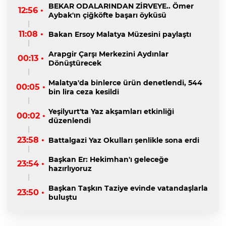
BEKAR ODALARINDAN ZİRVEYE.. Ömer
12:56 •
Aybak'ın çiğköfte başarı öyküsü
11:08 •
Bakan Ersoy Malatya Müzesini paylaştı
Arapgir Çarşı Merkezini Aydınlar
00:13 •
Dönüştürecek
Malatya'da binlerce ürün denetlendi, 544
00:05 •
bin lira ceza kesildi
Yeşilyurt'ta Yaz akşamları etkinliği
00:02 •
düzenlendi
23:58 •
Battalgazi Yaz Okulları şenlikle sona erdi
Başkan Er: Hekimhan'ı geleceğe
23:54 •
hazırlıyoruz
Başkan Taşkın Taziye evinde vatandaşlarla
23:50 •
buluştu