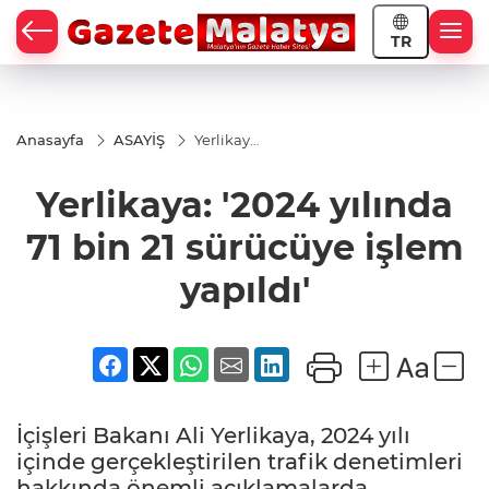
TR
Anasayfa
ASAYİŞ
Yerlikaya:
'2024
yılında 71
Yerlikaya: '2024 yılında
bin 21
sürücüye
işlem
71 bin 21 sürücüye işlem
yapıldı'
yapıldı'
İçişleri Bakanı Ali Yerlikaya, 2024 yılı
içinde gerçekleştirilen trafik denetimleri
hakkında önemli açıklamalarda